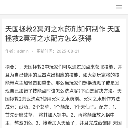
天国拯救2冥河之水药剂如何制作 天国
拯救2冥河之水配方怎么获得
作者：
admin
•
更新时间：2025-08-21
摘要：，天国拯救2中玩家们可以通过加点来获取技能，并
且为自己使用的武器点出相应的技能，如大剑玩家将的技
能带点主加轻击和重击。那么当玩家们想换流派了或是发
现自己加错了技能点时该怎么洗点呢?下面是解决方法。天
国拯救2怎么洗点?使用冥河之水药剂。冥河之水制作方法
成分：烈酒、2个艾草、1个颠茄、1个天仙子。配方：1、
首先研磨艾草， 将其加入锅中。2、再将颠茄放入锅中
主，熬煮3轮。3、接着加入天仙子，并且完成蒸馏即,天国