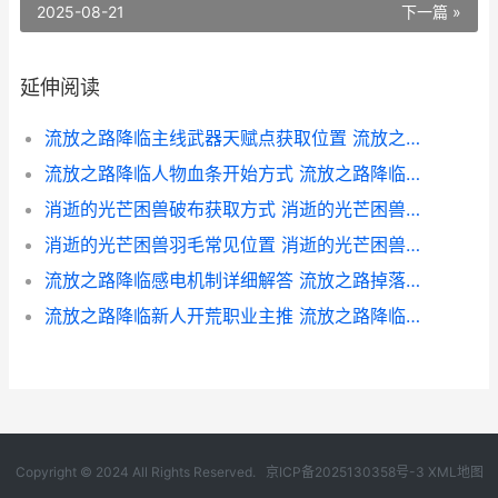
2025-08-21
下一篇 »
延伸阅读
流放之路降临主线武器天赋点获取位置 流放之路灌注的降临之地
流放之路降临人物血条开始方式 流放之路降临之地地图在哪掉落
消逝的光芒困兽破布获取方式 消逝的光芒困兽保险箱密码
消逝的光芒困兽羽毛常见位置 消逝的光芒困兽流程多长
流放之路降临感电机制详细解答 流放之路掉落提醒
流放之路降临新人开荒职业主推 流放之路降临新预告来袭
Copyright © 2024 All Rights Reserved.
京ICP备2025130358号-3
XML地图