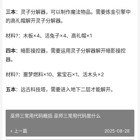
三本
：灵子分解器，可以制作魔法物品。需要炼金引擎中
的高礼帽解开灵子分解器。
材料?：木板×4、活兔子×4、高礼帽×1
四本
：暗影操控器，需要运用灵子分解器解开暗影操控
器。
材料?：噩梦燃料×10、紫宝石×1、活木头×2
五本
：远古科技塔，需要进入地下二层才能解开。
巫师三常用代码概括 巫师三常用代码是什么
« 上一篇
2025-08-28