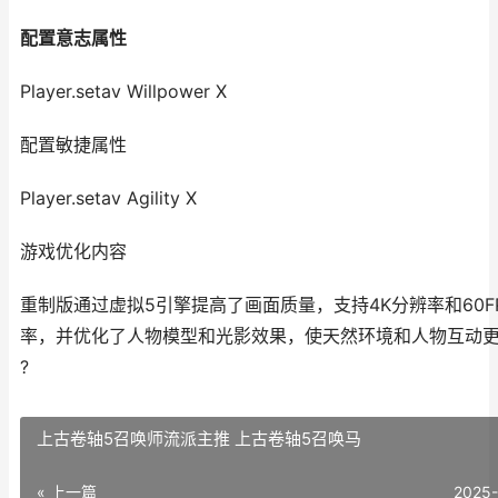
配置意志属性
Player.setav Willpower X
配置敏捷属性
Player.setav Agility X
游戏优化内容
重制版通过虚拟5引擎提高了画面质量，支持4K分辨率和60F
率，并优化了人物模型和光影效果，使天然环境和人物互动
?
上古卷轴5召唤师流派主推 上古卷轴5召唤马
« 上一篇
2025-