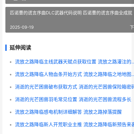
匹诺曹的谎言序曲DLC武器代码说明 匹诺曹的谎言序曲全成就
2025-09-19
下
延伸阅读
流放之路降临主线武器天赋点获取位置 流放
流放之路降临人物血条开始方式 流放之路降
消逝的光芒困兽破布获取方式 消逝的光芒困兽保险箱密
消逝的光芒困兽羽毛常见位置 消逝的光芒困兽流程多长
流放之路降临感电机制详细解答 流放之路掉落提醒
流放之路降临新人开荒职业主推 流放之路降临新预告来