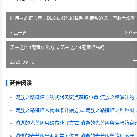
匹诺曹的谎言序曲DLC武器代码说明 匹诺曹的谎言序曲全成就
« 上一篇
2025-
无主之地4配置优化方式 无主之地4配置很高吗
2025-09-19
下
延伸阅读
流放之路降临主线武器天赋点获取位置 流放
流放之路降临人物血条开始方式 流放之路降
消逝的光芒困兽破布获取方式 消逝的光芒困兽保险箱密
消逝的光芒困兽羽毛常见位置 消逝的光芒困兽流程多长