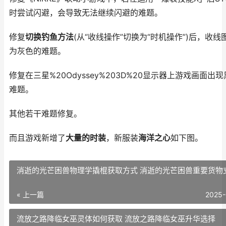
时尝试闪避，会导致无法继续闪避的难题。
修复
切换钓鱼方法
(从“收线操作”切换为“时机操作”)后，收线
为灰色的难题。
修复在三星%20Odyssey%203D%20显示器上游戏画面出
难题。
其他若干难题修复。
而且游戏新增了
大量的时装
，新服装
海洋之心
如下图。
消逝的光芒困兽物理学撬棍获取方式 消逝的光芒困兽重要货物
« 上一篇
2025-
流放之路降临女巫灵体如何获取 流放之路降临女巫升华选择