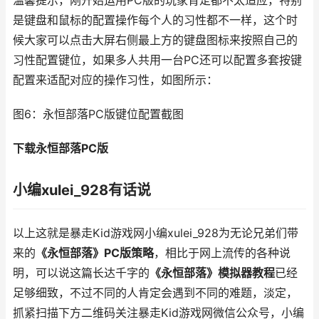
温馨提示，刚开始运用PC版的玩家肯定都不太适应，特别
是键盘和鼠标的配置操作每个人的习性都不一样，这个时
候大家可以点击大屏右侧最上方的键盘图标来按照自己的
习性配置键位，如果多人共用一台PC还可以配置多套按键
配置来适配对应的操作习性，如图所示：
图6：永恒部落PC版键位配置截图
下载永恒部落PC版
小编xulei_928有话说
以上这就是暴走Kid游戏网小编xulei_928为无论兄弟们带
来的
《永恒部落》PC版策略
，相比于网上流传的各种说
明，可以说这篇长达千字的
《永恒部落》模拟器教程
已经
足够细致，不过不同的人肯定会遇到不同的难题，淡定，
抓紧扫描下方二维码关注暴走Kid游戏网微信公众号，小编