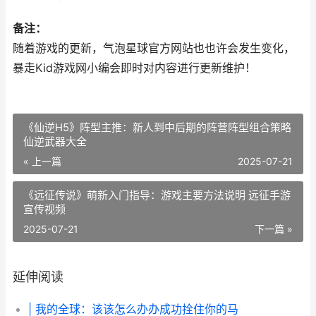
备注：
随着游戏的更新，气泡星球官方网站也也许会发生变化，
暴走Kid游戏网小编会即时对内容进行更新维护！
《仙逆H5》阵型主推：新人到中后期的阵营阵型组合策略
仙逆武器大全
« 上一篇
2025-07-21
《远征传说》萌新入门指导：游戏主要方法说明 远征手游
宣传视频
2025-07-21
下一篇 »
延伸阅读
| 我的全球：该该怎么办办成功拴住你的马