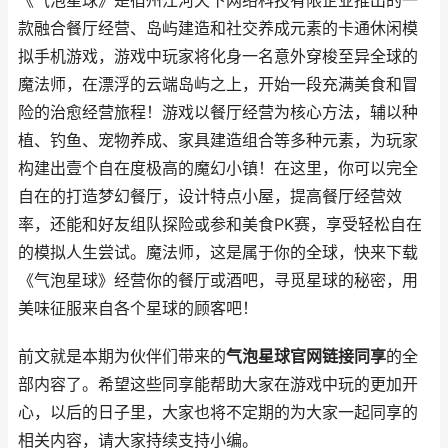
《气泡星球》是宿州江河天下网络科技有限企业推出的一
款融合餐厅经营、岛屿建造和社交养成元素的卡通休闲模
拟手机游戏，游戏中玩家将化身一名意外穿梭至异全球的
魔法师，在漂浮的云端岛屿之上，开始一段充满美食和冒
险的治愈经营旅程！游戏以餐厅经营为核心方法，辅以种
植、钓鱼、宠物养成、家具建造组合等多种元素，为玩家
构建出壹个自在度极高的魔幻小镇！在这里，你可以完全
自在的打造梦幻餐厅，设计特点小屋，提高餐厅经营效
率，还能和好友组队探险或参和美食PK赛，享受轻松自在
的模拟人生尝试。魔法师，这是属于你的全球，快来下载
《气泡星球》经营你的餐厅或酒吧，寻觅星球的秘密，用
美味征服来自各个星球的顾客吧！
前文就是本期为伙伴们带来的
气泡星球官网链接同享
的全
部内容了。希望这些同享能帮助大家在游戏中玩的更加开
心，以后的日子里，大家也将不定期的为大家一起同享的
相关内容，请大家持续支持小编。