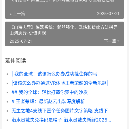
« 上一篇
2025-07-21
《山海志异》炼器系统：武器强化、洗炼和铸魂方法指导
山海志异-史诗再现
2025-07-21
下一篇 »
延伸阅读
| 我的全球：该该怎么办办成功拴住你的马
|该该怎么办办通过VR体验王者荣耀的全新乐趣|
## 我的全球：轻松打造你梦中的沙发
# 王者荣耀：最新赵云出装深度解析
无主之地4支线下壹个任务图片文字策略 支线下壹个任务如何做 无主之地4支线任务
潜水员戴夫兑换码是啥子 潜水员戴夫新鲜2025兑换码同享 潜水员戴夫兑换吗