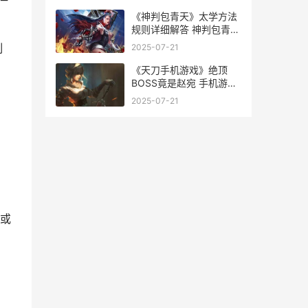
版武将推荐
《神判包青天》太学方法
规则详细解答 神判包青天
百科
制
2025-07-21
《天刀手机游戏》绝顶
BOSS竟是赵宛 手机游戏
天涯明月刀
2025-07-21
或