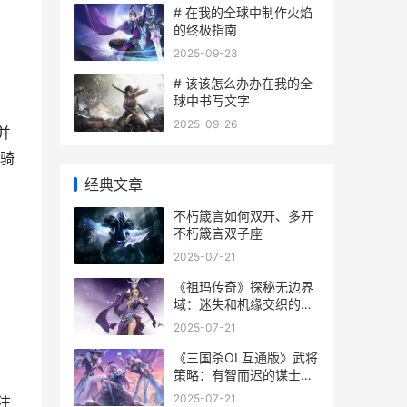
# 在我的全球中制作火焰
的终极指南
2025-09-23
# 该该怎么办办在我的全
球中书写文字
2025-09-26
并
骑
经典文章
不朽箴言如何双开、多开
不朽箴言双子座
2025-07-21
《祖玛传奇》探秘无边界
域：迷失和机缘交织的诡
谲之境 祖玛传奇的游戏介
2025-07-21
绍
《三国杀OL互通版》武将
策略：有智而迟的谋士
——界陈宫 三国杀ol互通
2025-07-21
注