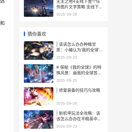
选
无主之地4支线下壹个任
务图片文字策略 支线下壹
个任务如何做 无主之地4
2025-09-28
支线任务
和
猜你喜欢
| 该该怎么办办种植甘
蔗：小编认为‘我的全球’里
面迈向甜蜜之旅
2025-09-23
# 探秘《我的全球》的特
殊风景：画我的全球苦力
怕
2025-09-25
| 修复装备的技巧与攻略
2025-09-26
| 新机甲玩法全攻略：该
该怎么办办在平精英中战
无不胜
2025-09-23