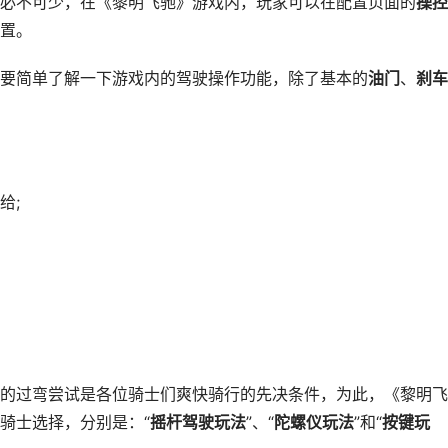
不可少，在《黎明飞驰》游戏内，玩家可以在配置页面的
操控
置。
简单了解一下游戏内的驾驶操作功能，除了基本的
油门
、
刹车
给;
的过弯尝试是各位骑士们爽快骑行的先决条件，为此，《黎明飞
骑士选择，分别是：“
摇杆驾驶玩法
”、“
陀螺仪玩法
”和“
按键玩