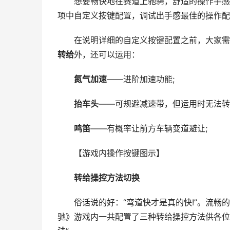
想要畅快地在赛道上驰骋，舒适的操作手感必
项中自定义按键配置，调试出手感最佳的操作配
在说明详细的自定义按键配置之前，大家需要
转给
外，还可以运用：
氮气加速
——进阶加速功能;
抬车头
——可规避减速带，但运用时无法转
鸣笛
——有概率让前方车辆变道避让;
【游戏内操作按键图示】
转给操控方法切换
俗话说的好：“弯道快才是真的快!”。流畅的
驰》游戏内一共配置了三种转给操控方法供各位