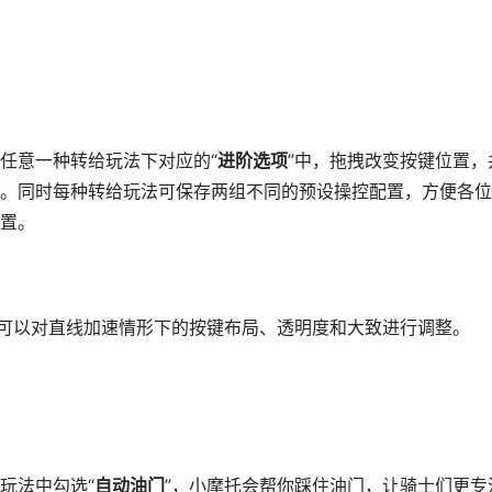
意一种转给玩法下对应的“
进阶选项
”中，拖拽改变按键位置，
。同时每种转给玩法可保存两组不同的预设操控配置，方便各位
置。
样可以对直线加速情形下的按键布局、透明度和大致进行调整。
玩法中勾选“
自动油门
”，小摩托会帮你踩住油门，让骑士们更专