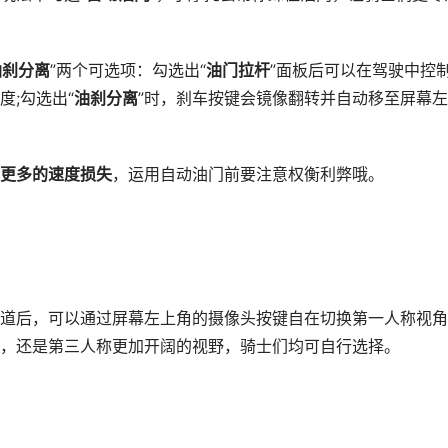
油刹分离
”两个可选项：勾选出“
油门拉杆
”面板后可以在驾驶中控
;勾选出“
油刹分离
”时，刹车按键会镜像翻转并自动移至屏幕左
更多的速度损失
，运用自动油门前要注意权衡利弊哦。
后，可以通过屏幕左上角的摄像头按键自在切换第一人称视角
，还是第三人称更加开阔的视野，骑士们均可自行选择。