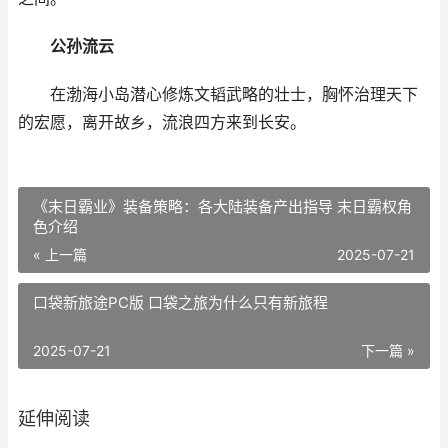
公孙流云
在渤海小岛潜心修炼文韬武略的壮士，胸怀治理天下
的宏愿，离开故乡，流浪四方来到长安。
《末日霸业》装备策略：各大陆装备产出指导 末日霸权角
色介绍
« 上一篇
2025-07-21
口袋新旅途PC版 口袋之旅为什么只有新旅程
2025-07-21
下一篇 »
延伸阅读