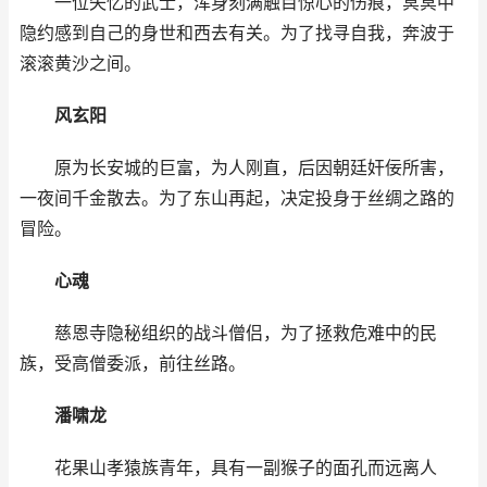
一位失忆的武士，浑身刻满触目惊心的伤痕，冥冥中
隐约感到自己的身世和西去有关。为了找寻自我，奔波于
滚滚黄沙之间。
风玄阳
原为长安城的巨富，为人刚直，后因朝廷奸佞所害，
一夜间千金散去。为了东山再起，决定投身于丝绸之路的
冒险。
心魂
慈恩寺隐秘组织的战斗僧侣，为了拯救危难中的民
族，受高僧委派，前往丝路。
潘啸龙
花果山孝猿族青年，具有一副猴子的面孔而远离人