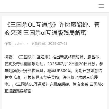
《三国杀OL互通版》许愿魔貂蝉、管
亥来袭 三国杀ol互通版残局解密
作者：
admin
•
更新时间：2025-07-21
摘要：《三国杀OL互通版》推出新武将魔貂蝉、魔吕布、
管亥及奇珍翻翻乐活动，2025年7月12日至20日开放，参
与翻牌获积分兑换道具，概率UP300%。同期开放如意结
兑换活动，可换传世玉玺等奖励，许愿将池限时三倍爆
率。,《三国杀OL互通版》许愿魔貂蝉、管亥来袭 三国杀ol
互通版残局解密