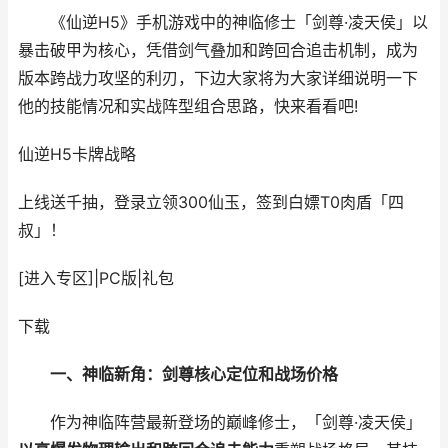
《仙逆H5》手机游戏中的神临修士「剑尊·凌天侯」以
暴击破甲为核心，凭借剑气叠加和跨回合追击机制，成为
版本跨战力攻坚的利刃，下边大家将为大家详细说明一下
他的技能情况和实战阵型组合思路，快来看看吧!
仙逆H5
卡牌战略
上线送千抽，登录立领300仙玉，签到白嫖T0肉盾「四
叔」！
[进入专区]
|
PC版
|
礼包
下载
一、神临新角：剑尊核心定位和战场价格
作为神临阵营最新登场的巅峰修士，「剑尊·凌天侯」