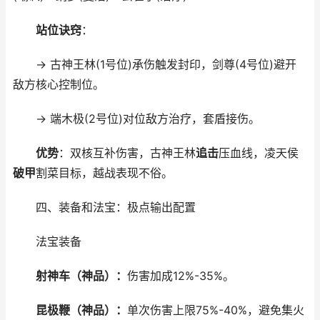
站位诀窍
：
→ 古神王林(1号位)承伤触发封印，剑尊(4号位)避开
敌方核心控制位。
→ 端木极(2号位)对位敌方治疗，套盾接伤。
优势
：双核互补伤害，古神王林
追击
压血线，凌天侯
破甲
割菜目标，越战表现不俗。
四、装备和法宝：极点输出配置
法宝装备
射神车（神品）：
伤害加成12%-35%。
昆极鞭（神品）：
单次伤害上限75%-40%，避免集火