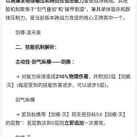
以高爆发物理输出和跨回合追击能力
重塑战场格局。其技
能机制聚焦于“剑气叠加”和“破甲割菜”，兼具单体狙杀和群
体压制力，是当前版本跨战力攻坚的核心王牌其中一个。
剑尊·凌天侯
二、技能机制解析：
主动技·剑气纵横——剑痕 ：
→ 对敌方纵排造成
210%物理伤害
，并附加2层【剑痕
·灭】(每层受到的技能伤害进步，可以进步5层)。
剑气纵横
→ 若目标携带【剑痕·灭】则无视目标5X【剑痕·灭】
的层数”：若层数达到5层则
立即追加
一次普攻。