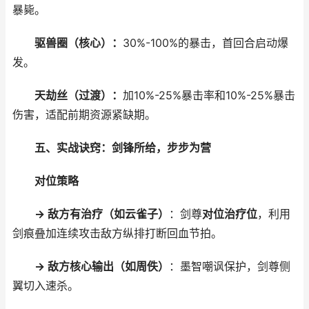
暴毙。
驱兽圈（核心）：
30%-100%的暴击，首回合启动爆
发。
天劫丝（过渡）：
加10%-25%暴击率和10%-25%暴击
伤害，适配前期资源紧缺期。
五、实战诀窍：剑锋所给，步步为营
对位策略
→ 敌方有治疗（如云雀子）
：剑尊
对位治疗位
，利用
剑痕叠加连续攻击敌方纵排打断回血节拍。
→ 敌方核心输出（如周佚）
：墨智嘲讽保护，剑尊侧
翼切入速杀。