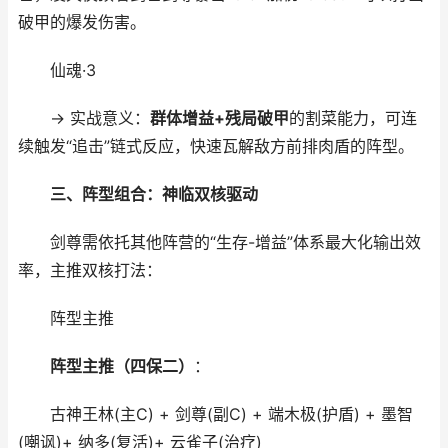
破甲的爆发伤害。
仙魂·3
→ 实战意义：
群体增益+残局破甲
的割菜能力，可连
续触发“追击”链式反应，快速瓦解敌方前排肉盾的阵型。
三、阵型组合：神临双核驱动
剑尊需依托其他阵营的“生存-增益”体系最大化输出效
率，主推双核打法：
阵型主推
阵型主推（四保二）
：
古神王林(主C) + 剑尊(副C) + 端木极(护盾) + 墨智
(嘲讽)+ 纳多(复活)+ 云雀子(治疗)