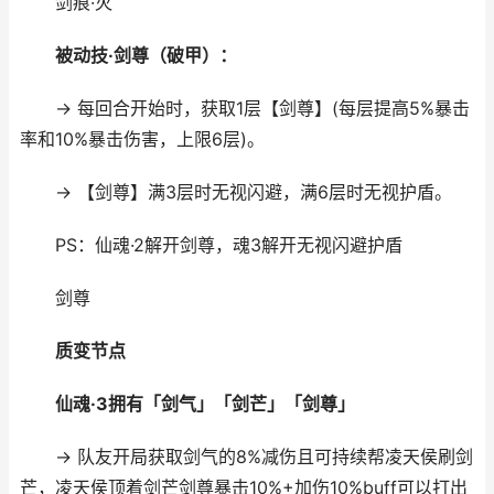
剑痕·灭
被动技·剑尊（破甲）：
→ 每回合开始时，获取1层【剑尊】(每层提高5%暴击
率和10%暴击伤害，上限6层)。
→ 【剑尊】满3层时无视闪避，满6层时无视护盾。
PS：仙魂·2解开剑尊，魂3解开无视闪避护盾
剑尊
质变节点
仙魂·3拥有「剑气」「剑芒」「剑尊」
→ 队友开局获取剑气的8%减伤且可持续帮凌天侯刷剑
芒，凌天侯顶着剑芒剑尊暴击10%+加伤10%buff可以打出