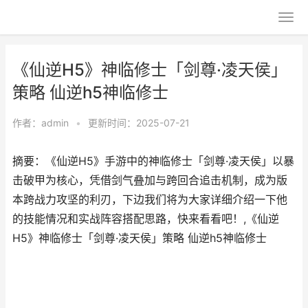
《仙逆H5》神临修士「剑尊·凌天侯」
策略 仙逆h5神临修士
作者：
admin
•
更新时间：2025-07-21
摘要：《仙逆H5》手游中的神临修士「剑尊·凌天侯」以暴
击破甲为核心，凭借剑气叠加与跨回合追击机制，成为版
本跨战力攻坚的利刃，下边我们将为大家详细介绍一下他
的技能情况和实战阵容搭配思路，快来看看吧！,《仙逆
H5》神临修士「剑尊·凌天侯」策略 仙逆h5神临修士