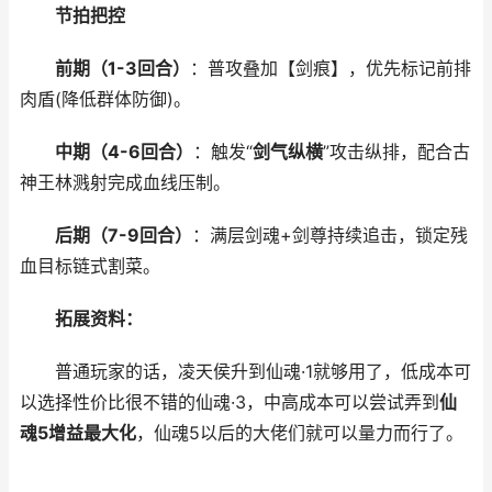
节拍把控
前期（1-3回合）
：普攻叠加【剑痕】，优先标记前排
肉盾(降低群体防御)。
中期（4-6回合）
：触发“
剑气纵横
”攻击纵排，配合古
神王林溅射完成血线压制。
后期（7-9回合）
：满层剑魂+剑尊持续追击，锁定残
血目标链式割菜。
拓展资料：
普通玩家的话，凌天侯升到仙魂·1就够用了，低成本可
以选择性价比很不错的仙魂·3，中高成本可以尝试弄到
仙
魂5增益最大化
，仙魂5以后的大佬们就可以量力而行了。