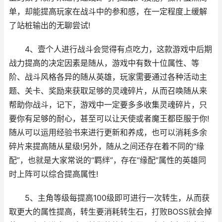
单，却能提高玩家在战斗中的参和感，在一定程度上缓解
了站桩输出的无聊尝试!
4、壹个人进行战斗会觉得有点吃力，这款游戏中后期
战力提高的决定因素是随从，游戏中有数十位属性、等
阶、战斗风格各异的随从英雄，玩家需要通过各种活动主
题、关卡、奖励来获取足够的灵魂碎片，从而召唤随从来
帮助你战斗，记下，游戏中一定要多多收集灵魂碎片，只
要你有足够的耐心，甚至可以让天使或者魔王都臣服于你!
随从可以运用经验书来进行更新和养成，也可以消耗多余
碎片来提高随从星级!另外，随从之间还存在着不同的“缘
配”，也就是大家常说的“羁绊”，存在“缘配”属性的英雄同
时上阵可以综合提高属性!
5、主角等级每提高100级即可进行一次转生，从而获
取更大的属性提高，转生要消耗转生石，打败BOSS就会掉