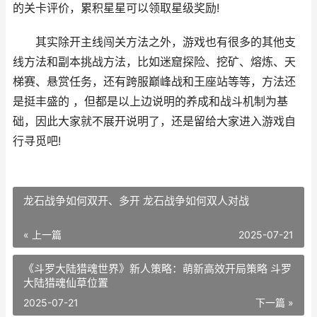
的关卡评价，累积星星可以领取星级奖励!
其实除开主线闯关方法之外，游戏也有很多的其他支
线方法和副本挑战方法，比如迷窟探险、挖矿、熔炼、天
梯赛、悬赏任务，还有跨服巅峰战和王座站等等，方法还
是挺丰盛的 ，但都是以上边说明的养成和战斗机制为基
础，因此大家就不展开说明了，还是留给大家进入游戏自
行寻觅吧!
龙石战争如何双开、多开 龙石战争如何双人对战
« 上一篇
2025-07-21
《斗罗大陆猎魂世界》新人策略：萌新高效开局策略 斗罗
大陆猎魂仙草位置
2025-07-21
下一篇 »