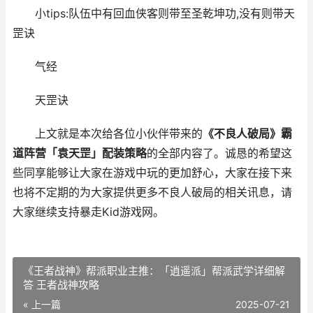
小tips:队伍中有回血侠客则带至圣乾坤功,没有则带天
罡诀
气经
天罡诀
上文就是本次给各位小伙伴带来的
《不良人破局》霸
道阵营「袁天罡」配装策略
的全部内容了。诚恳的希望这
些同享能够让大家在游戏中玩的更加舒心，大家在接下来
也将不定期的为大家提供更多不良人破局的相关讯息，请
大家继续支持暴走Kid游戏网。
《王者战神》帮派职业主推：「逍遥派」帮派武学详细解
答 王者战神攻略
« 上一篇
2025-07-21