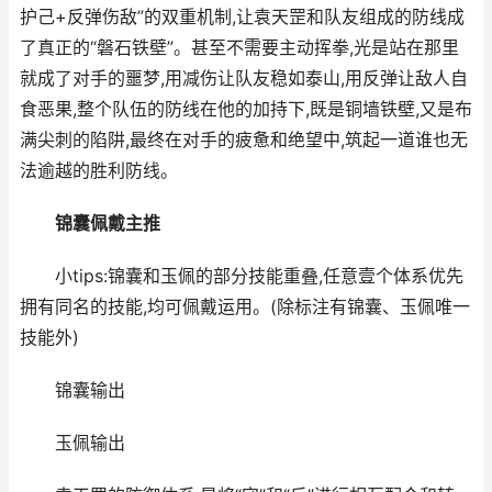
护己+反弹伤敌”的双重机制,让袁天罡和队友组成的防线成
了真正的“磐石铁壁”。甚至不需要主动挥拳,光是站在那里
就成了对手的噩梦,用减伤让队友稳如泰山,用反弹让敌人自
食恶果,整个队伍的防线在他的加持下,既是铜墙铁壁,又是布
满尖刺的陷阱,最终在对手的疲惫和绝望中,筑起一道谁也无
法逾越的胜利防线。
锦囊佩戴主推
小tips:锦囊和玉佩的部分技能重叠,任意壹个体系优先
拥有同名的技能,均可佩戴运用。(除标注有锦囊、玉佩唯一
技能外)
锦囊输出
玉佩输出