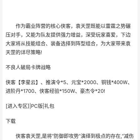
作为霸业阵营的核心侠客，袁天罡既能以雷霆之势碾
压对手，又能为队友提供强力增益，深受玩家喜爱，下边
大家将从技能组合、装备选择到阵型组合，为大家带来袁
天罡的详尽策略!
不良人破局
卡牌战略
侠客【李星云】、推演令*5、元宝*2000、铜钱*400W、
进阶丹*1700、侠客经验*150W、豪杰令*20!
[进入专区]
|
PC版
|
礼包
下载
侠客袁天罡,是将“防御即攻势”演绎到极点的存在,“减伤