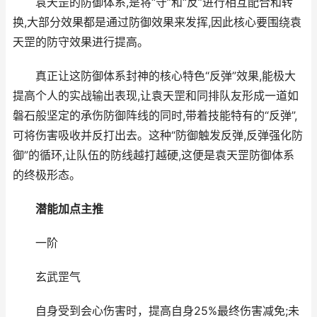
袁天罡的防御体系,是将“守”和“反”进行相互配合和转
换,大部分效果都是通过防御效果来发挥,因此核心要围绕袁
天罡的防守效果进行提高。
真正让这防御体系封神的核心特色“反弹”效果,能极大
提高个人的实战输出表现,让袁天罡和同排队友形成一道如
磐石般坚定的承伤防御阵线的同时,带着技能特有的“反弹”,
可将伤害吸收并反打出去。这种“防御触发反弹,反弹强化防
御”的循环,让队伍的防线越打越硬,这便是袁天罡防御体系
的终极形态。
潜能加点主推
一阶
玄武罡气
自身受到会心伤害时，提高自身25%最终伤害减免;未