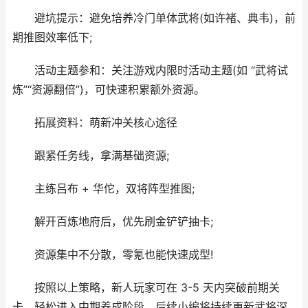
避坑提示：避免培养冷门单体武将(如许褚、典韦)，前
期推图效率低下;
活动主题参和：关注游戏内限时活动主题(如 “武将试
炼”“资源翻倍”)，可快速积累额外资源。
拓展资料：萌新冲关核心途径
跟紧任务线，拿满基础资源;
主练吕布 + 华佗，双将阵型推图;
解开百炼地府后，优先刷金铲铲抽卡;
资源集中不分散，零氪也能快速成型!
按照以上策略，新人玩家可在 3-5 天内突破前期关
卡，轻松进入中期养成阶段，后续小编将持续更新武将深