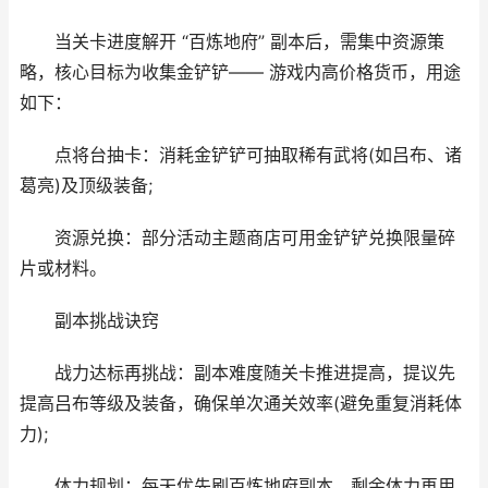
当关卡进度解开 “百炼地府” 副本后，需集中资源策
略，核心目标为收集金铲铲—— 游戏内高价格货币，用途
如下：
点将台抽卡：消耗金铲铲可抽取稀有武将(如吕布、诸
葛亮)及顶级装备;
资源兑换：部分活动主题商店可用金铲铲兑换限量碎
片或材料。
副本挑战诀窍
战力达标再挑战：副本难度随关卡推进提高，提议先
提高吕布等级及装备，确保单次通关效率(避免重复消耗体
力);
体力规划：每天优先刷百炼地府副本，剩余体力再用