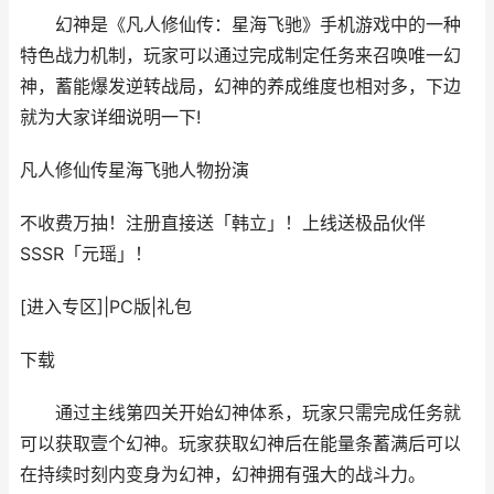
幻神是《凡人修仙传：星海飞驰》手机游戏中的一种
特色战力机制，玩家可以通过完成制定任务来召唤唯一幻
神，蓄能爆发逆转战局，幻神的养成维度也相对多，下边
就为大家详细说明一下!
凡人修仙传星海飞驰
人物扮演
不收费万抽！注册直接送「韩立」！上线送极品伙伴
SSSR「元瑶」！
[进入专区]
|
PC版
|
礼包
下载
通过主线第四关开始幻神体系，玩家只需完成任务就
可以获取壹个幻神。玩家获取幻神后在能量条蓄满后可以
在持续时刻内变身为幻神，幻神拥有强大的战斗力。