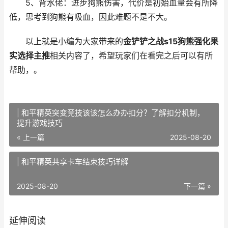
5、背水佬：进步狗熊伤害，代价是初始血量会有所降
低，思考到狗熊有吸血，因此难题不是不大。
以上就是小编为大家带来的
金铲铲之战s15狗熊强化果
实选择主推
相关内容了，希望玩家们在看完之后可以有所
帮助，。
| 和平精英突变竞技该该怎么办办扣分？了解扣分机制，
提升游戏技巧
« 上一篇
2025-08-20
| 和平精英共享卡车结束技巧详解
2025-08-20
下一篇 »
延伸阅读