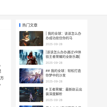
热门文章
| 我的全球：该该怎么办
办成功拴住你的马
》
2025-09-28
|该该怎么办办通过VR体
验王者荣耀的全新乐趣|
2025-09-28
具
## 我的全球：轻松打造
提
你梦中的沙发
方
2025-09-28
办
# 王者荣耀：最新赵云出
装深度解析
2025-09-28