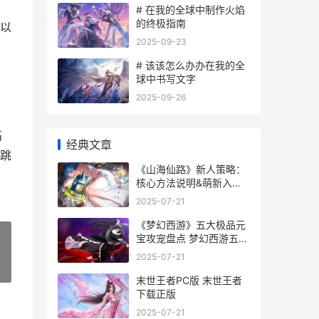
# 在我的全球中制作火焰
的终极指南
以
2025-09-23
# 该该怎么办办在我的全
球中书写文字
2025-09-26
高
经典文章
跳
《山海仙路》新人策略：
核心方法说明&萌新入门
指导 山海仙途
2025-07-21
《梦幻西游》五大极品元
宝攻宠盘点 梦幻西游五门
有什么好处
2025-07-21
»
末世王者PC版 末世王者
下载正版
2025-07-21