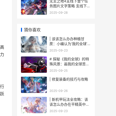
无主之地4支线下壹个任
务图片文字策略 支线下壹
个任务如何做 无主之地4
2025-09-28
。
支线任务
猜你喜欢
| 该该怎么办办种植甘
蔗：小编认为‘我的全球’里
高
面迈向甜蜜之旅
2025-09-23
力
# 探秘《我的全球》的特
殊风景：画我的全球苦力
怕
2025-09-25
| 修复装备的技巧与攻略
行
2025-09-26
跃
| 新机甲玩法全攻略：该
该怎么办办在平精英中战
无不胜
2025-09-23