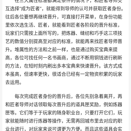
在三大属性标准都满足条件的情况下，和匠者导师交
互选择“成为匠者”，就能得到导师的认可并获取匠者身份。
往后各位要想再继续晋升，可直接打开菜单，在身份功能
里依次选生活、匠者，就能看到匠者各阶段的晋升标准，
玩家们只需按上面所写的，把炼器、缝纫和巧手这三项技
艺的数值分别提高至对应的标准，就能再来找匠者导师晋
升。堆属性的方法和之前一样，也是通过购买宝典来提
高，各位可找任何一名书画商，通过不断用铜钱进行刷新
的方法，在短时刻内刷出多本宝典来快速晋升。该方式成
本虽高，但速率更快，很适合已经有一定物资积累的玩家
去运用。
每次完成匠者身份的晋升后，各位先别急着离开，再
和匠者导师对话领取每次晋升后的道具匣奖励，例如炼器
匣等。它们等于于玩家的随身职业台，只要打开它们，玩
家就能随时进行炼器等操作，无需再回城市里去对应的职
业台进行，对玩家来说可谓更为方便。而且这些道具会实