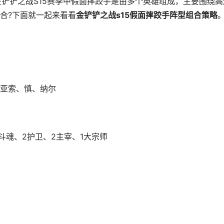
金铲铲之战S15赛季中假面摔跤手是由多个英雄组成，主要围绕高
合?下面就一起来看看
金铲铲之战s15假面摔跤手阵型组合策略
亚索、慎、纳尔
斗魂、2护卫、2主宰、1大宗师