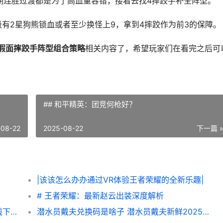
连胜过渡都是为了高血量容错，接着去找4摔跤手补全阵型。
2星狗熊锁血或者至少换怪上9，拿到4摔跤作为前3的保障。
5假面摔跤手阵型组合策略
相关内容了，希望玩家们在看完之后可
## 和平精英：团竞何枪好？
-08-22
2025-08-22
下一篇 
|该该怎么办办通过VR体验王者荣耀的全新乐趣|
# 王者荣耀：最新赵云出装深度解析
无主之地4支线下壹个任务图片文字策略 支线下壹个任务如何做 无主之地4支线任务
潜水员戴夫兑换码是啥子 潜水员戴夫新鲜2025兑换码同享 潜水员戴夫兑换吗