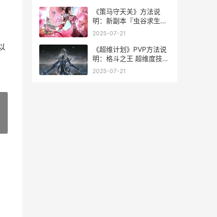
《策马守天关》方法说
明：新副本『虫谷求生』
方法规则详细解答 策马守
2025-07-21
天关装备一览
以
《超维计划》PVP方法说
明：格斗之王 超维度技能
怎么用
2025-07-21
»