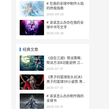
# 在我的全球中制作火焰
的终极指南
2025-09-23
# 该该怎么办办在我的全
球中书写文字
2025-09-26
经典文章
《自在江湖》帮派策略：
帮派方法&功能说明 江湖
自在人心什么意思
2025-07-21
《黑子的篮球街头对决》
黑子的篮球SR小姿势 黑
子的篮球街头对决 紫原
2025-07-21
# 该该怎么办办制作我的
全球书
2025-09-21