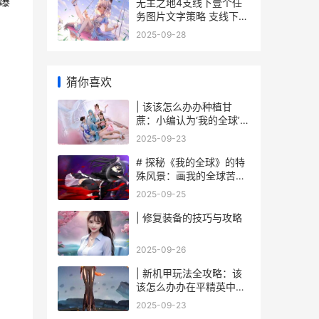
爆
无主之地4支线下壹个任
务图片文字策略 支线下壹
。
个任务如何做 无主之地4
2025-09-28
支线任务
猜你喜欢
| 该该怎么办办种植甘
蔗：小编认为‘我的全球’里
面迈向甜蜜之旅
2025-09-23
# 探秘《我的全球》的特
殊风景：画我的全球苦力
怕
2025-09-25
| 修复装备的技巧与攻略
2025-09-26
| 新机甲玩法全攻略：该
该怎么办办在平精英中战
无不胜
2025-09-23