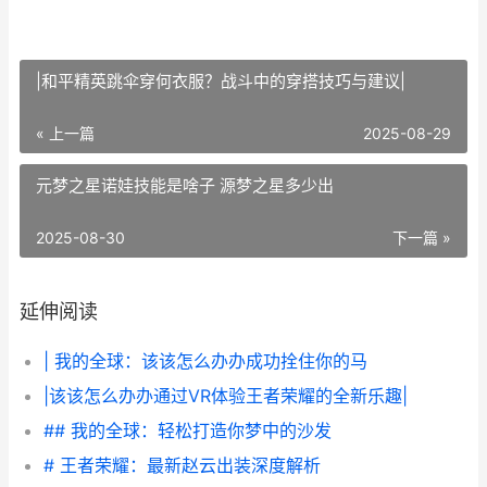
|和平精英跳伞穿何衣服？战斗中的穿搭技巧与建议|
« 上一篇
2025-08-29
元梦之星诺娃技能是啥子 源梦之星多少出
2025-08-30
下一篇 »
延伸阅读
| 我的全球：该该怎么办办成功拴住你的马
|该该怎么办办通过VR体验王者荣耀的全新乐趣|
## 我的全球：轻松打造你梦中的沙发
# 王者荣耀：最新赵云出装深度解析