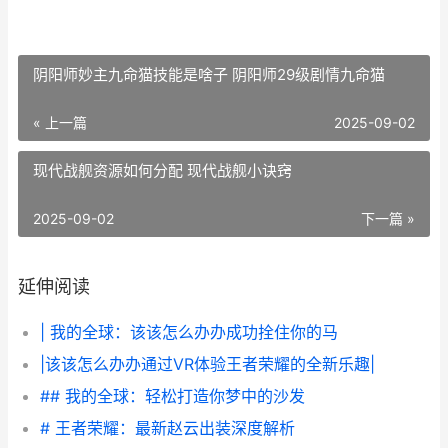
阴阳师妙主九命猫技能是啥子 阴阳师29级剧情九命猫
« 上一篇
2025-09-02
现代战舰资源如何分配 现代战舰小诀窍
2025-09-02
下一篇 »
延伸阅读
| 我的全球：该该怎么办办成功拴住你的马
|该该怎么办办通过VR体验王者荣耀的全新乐趣|
## 我的全球：轻松打造你梦中的沙发
# 王者荣耀：最新赵云出装深度解析