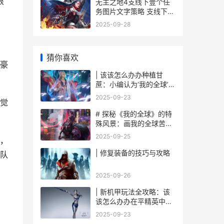
很
无主之地4支线下壹个任
务图片文字策略 支线下壹
个任务如何做 无主之地4
2025-09-28
支线任务
猜你喜欢
豪
| 该该怎么办办种植甘
蔗：小编认为‘我的全球’里
面迈向甜蜜之旅
2025-09-23
觉
# 探秘《我的全球》的特
殊风景：画我的全球苦力
怕
2025-09-25
，
| 修复装备的技巧与攻略
队
2025-09-26
| 新机甲玩法全攻略：该
该怎么办办在平精英中战
无不胜
2025-09-23