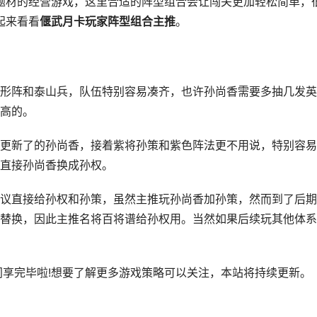
题材的经营游戏，这里合适的阵型组合会让闯关更加轻松简单，
起来看看
偃武月卡玩家阵型组合主推
。
阵和泰山兵，队伍特别容易凑齐，也许孙尚香需要多抽几发英
高的。
新了的孙尚香，接着紫将孙策和紫色阵法更不用说，特别容易
直接孙尚香换成孙权。
直接给孙权和孙策，虽然主推玩孙尚香加孙策，然而到了后期
替换，因此主推名将百将谱给孙权用。当然如果后续玩其他体系
同享完毕啦!想要了解更多游戏策略可以关注，本站将持续更新。