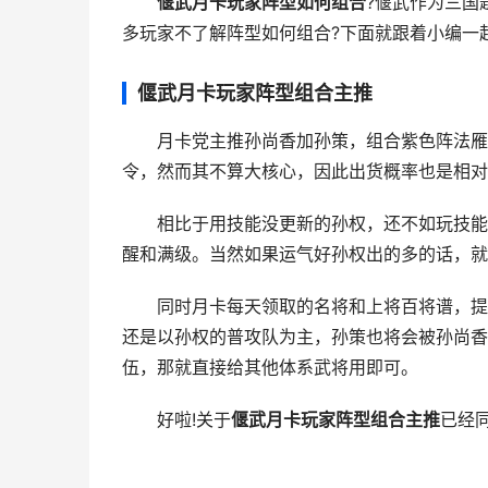
偃武月卡玩家阵型如何组合
?偃武作为三国
多玩家不了解阵型如何组合?下面就跟着小编一
偃武月卡玩家阵型组合主推
月卡党主推孙尚香加孙策，组合紫色阵法雁形
令，然而其不算大核心，因此出货概率也是相对
相比于用技能没更新的孙权，还不如玩技能更
醒和满级。当然如果运气好孙权出的多的话，就
同时月卡每天领取的名将和上将百将谱，提议
还是以孙权的普攻队为主，孙策也将会被孙尚香
伍，那就直接给其他体系武将用即可。
好啦!关于
偃武月卡玩家阵型组合主推
已经