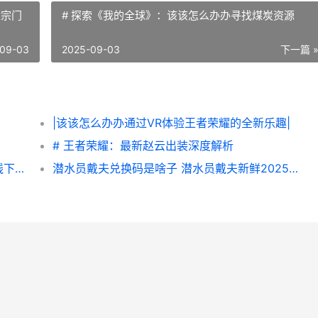
建宗门
# 探索《我的全球》：该该怎么办办寻找煤炭资源
09-03
2025-09-03
下一篇 
|该该怎么办办通过VR体验王者荣耀的全新乐趣|
# 王者荣耀：最新赵云出装深度解析
无主之地4支线下壹个任务图片文字策略 支线下壹个任务如何做 无主之地4支线任务
潜水员戴夫兑换码是啥子 潜水员戴夫新鲜2025兑换码同享 潜水员戴夫兑换吗