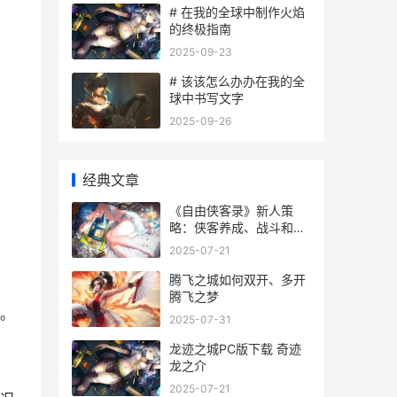
# 在我的全球中制作火焰
的终极指南
2025-09-23
# 该该怎么办办在我的全
球中书写文字
2025-09-26
经典文章
《自由侠客录》新人策
略：侠客养成、战斗和江
湖特色方法说明 自由侠客
2025-07-21
录完美攻略
腾飞之城如何双开、多开
腾飞之梦
刻。
2025-07-31
龙迹之城PC版下载 奇迹
龙之介
2025-07-21