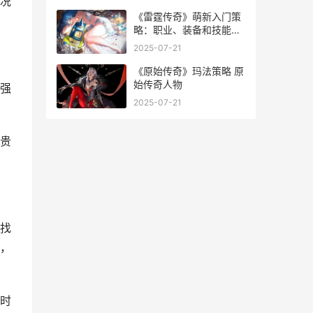
况
《雷霆传奇》萌新入门策
略：职业、装备和技能提
高指导 雷霆传奇安卓app
2025-07-21
《原始传奇》玛法策略 原
始传奇人物
强
2025-07-21
贵
找
，
时