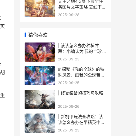
无主之地4支线下壹个任
务图片文字策略 支线下壹
个任务如何做 无主之地4
2025-09-28
效
支线任务
实
猜你喜欢
| 该该怎么办办种植甘
蔗：小编认为‘我的全球’里
面迈向甜蜜之旅
2025-09-23
使
# 探秘《我的全球》的特
胡
殊风景：画我的全球苦力
怕
2025-09-25
| 修复装备的技巧与攻略
生
2025-09-26
| 新机甲玩法全攻略：该
该怎么办办在平精英中战
无不胜
2025-09-23