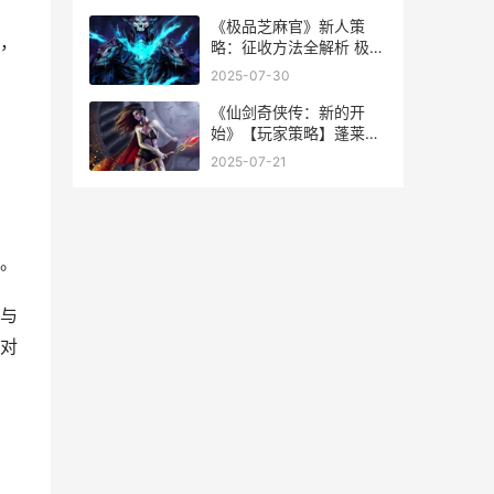
雄怎么升级
《极品芝麻官》新人策
，
略：征收方法全解析 极品
芝麻官攻略
2025-07-30
《仙剑奇侠传：新的开
始》【玩家策略】蓬莱速
通宝典：骰子憋住 仙剑奇
2025-07-21
侠传三
，
。
与
对