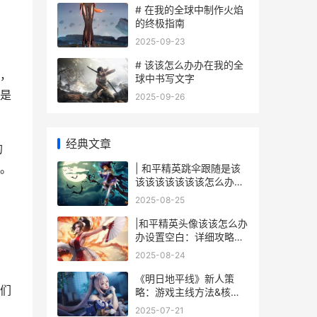
# 在我的全球中制作火焰
的终极指南
2025-09-23
# 该该怎么办办在我的全
，
球中书写文字
是
2025-09-26
经典文章
的
。
| 和平精英跳伞跟随是该
该该该该该该该怎么办办
办办办办办办分配的
2025-08-25
|和平精英头像该该怎么办
办设置空白：详细攻略与
技巧|
2025-08-24
《明日地平线》新人策
们
略：游戏主线方法&核心
机制说明 明日地平线sp英
2025-07-21