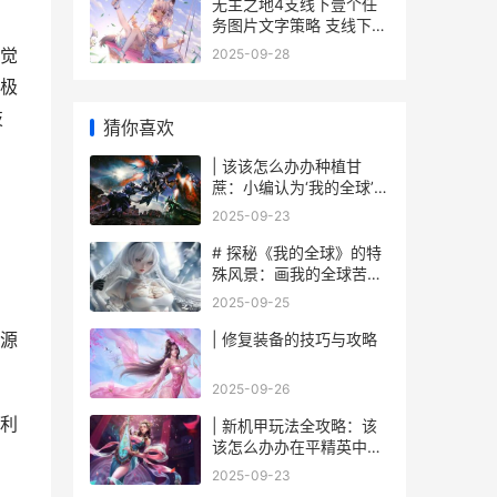
无主之地4支线下壹个任
务图片文字策略 支线下壹
个任务如何做 无主之地4
觉
2025-09-28
支线任务
极
技
猜你喜欢
| 该该怎么办办种植甘
蔗：小编认为‘我的全球’里
面迈向甜蜜之旅
2025-09-23
# 探秘《我的全球》的特
殊风景：画我的全球苦力
怕
2025-09-25
源
| 修复装备的技巧与攻略
2025-09-26
利
| 新机甲玩法全攻略：该
该怎么办办在平精英中战
无不胜
2025-09-23