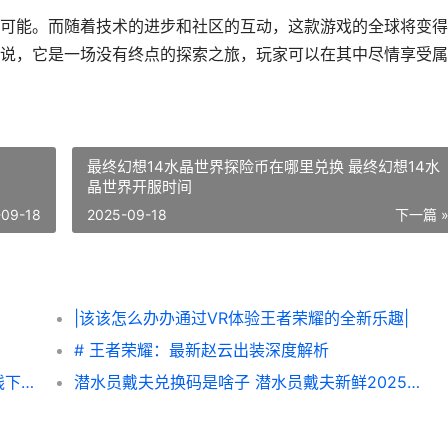
可能。而随着技术的进步和社区的互动，这款游戏的全球将变得
说，它是一场没有终点的探索之旅，玩家可以在其中尽情享受属
最终幻想14水晶世界探险币在哪里兑换 最终幻想14水
晶世界开服时间
-09-18
2025-09-18
下一篇 
|该该怎么办办通过VR体验王者荣耀的全新乐趣|
# 王者荣耀：最新赵云出装深度解析
无主之地4支线下壹个任务图片文字策略 支线下壹个任务如何做 无主之地4支线任务
潜水员戴夫兑换码是啥子 潜水员戴夫新鲜2025兑换码同享 潜水员戴夫兑换吗