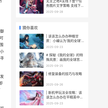
防
无主之地4支线下壹个任
务图片文字策略 支线下壹
个任务如何做 无主之地4
2025-09-28
支线任务
猜你喜欢
御
| 该该怎么办办种植甘
可
蔗：小编认为‘我的全球’里
围
面迈向甜蜜之旅
2025-09-23
小
# 探秘《我的全球》的特
寻
殊风景：画我的全球苦力
怕
2025-09-25
| 修复装备的技巧与攻略
发
即
2025-09-26
可
| 新机甲玩法全攻略：该
该怎么办办在平精英中战
无不胜
2025-09-23