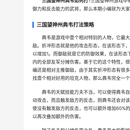
三国望神州典韦如何打
?三国望神州游戏中
御力和反击能力的武将，那么本期小编就为大家
三国望神州典韦打法策略
典韦是游戏中壹个相对特别的人物，它最大的
敌。折冲形态就是他的攻击形态，在该形态下，
以增加1。而御敌就是它的防御效果，在该形态
内的全部友军分摊伤害。基于它的这个特性，很
编还是相对主推御敌，由于其实折冲形态有很多
找壹个相对好用的坦克人物，那么典韦完全一个
典韦的天赋技能万夫不当，可以使得典韦自身
动攻击，而且触发敌方的反击，则典韦还会对该
使没有触发敌方的反击，也可以额外增加60%
以再次叠加额外的伤害。