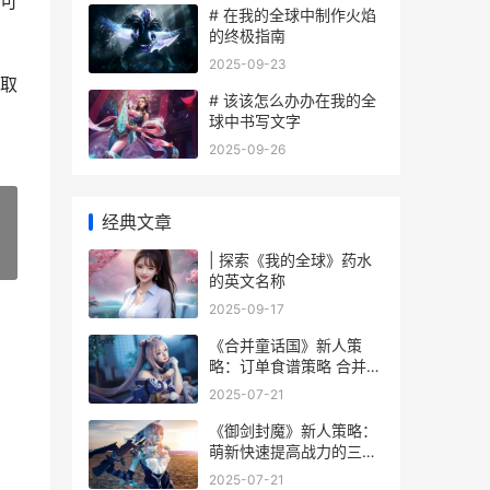
可
# 在我的全球中制作火焰
的终极指南
2025-09-23
取
# 该该怎么办办在我的全
球中书写文字
2025-09-26
经典文章
»
| 探索《我的全球》药水
的英文名称
2025-09-17
《合并童话国》新人策
略：订单食谱策略 合并童
话国官网
2025-07-21
《御剑封魔》新人策略：
萌新快速提高战力的三大
方式 御剑封的电视剧是哪
2025-07-21