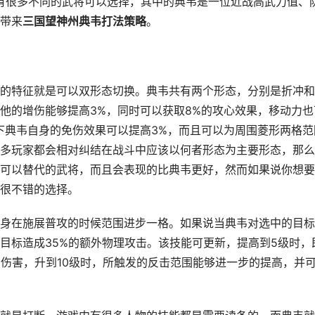
有很多不同的武将可以选择，其中的典韦是一位近战高武力值、
带来
三国望神州典韦打法策略
。
特征就是可以双形态切换。典韦共有两个形态，分别是折冲和
他的增伤能够提高3%，同时可以获取8%的攻心效果，移动力也
下典韦自身的免伤效果可以提高3%，而且可以为周围菱形两格范
多玩家都会相对纠结在战斗中应该以何者形态为主要形态，那么
可以替代的武将，而且会表现的比典韦更好，然而如果说你想要
很不错的选择。
在施展普攻的时候范围进步一格。如果说当典韦对选中的目标
目标造成35%的额外物理攻击。该技能可更新，提高到5级时，
的伤害，升到10级时，所触发的反击范围能够进一步的提高，并