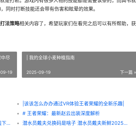
是打断。游戏内有很多人物的技能都是需要读条的，而典韦就
d，同时打断技能还会带有伤害和眩晕的效果。
打法策略
相关内容了，希望玩家们在看完之后可以有所帮助，获
球中尽
| 我的全球小麦种植指南
-09-19
2025-09-19
下一篇 
|该该怎么办办通过VR体验王者荣耀的全新乐趣|
# 王者荣耀：最新赵云出装深度解析
无主之地4支线下壹个任务图片文字策略 支线下壹个任务如何做 无主之地4支线任务
潜水员戴夫兑换码是啥子 潜水员戴夫新鲜2025兑换码同享 潜水员戴夫兑换吗