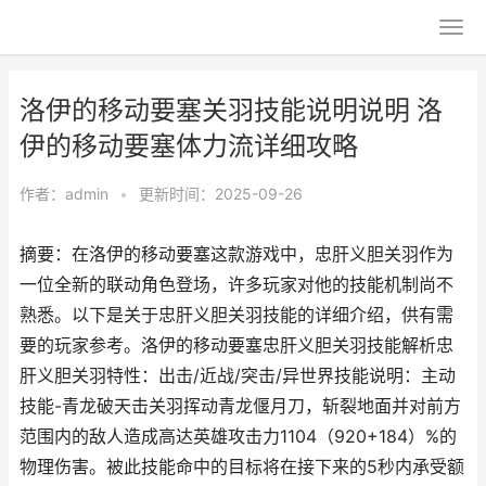
洛伊的移动要塞关羽技能说明说明 洛
伊的移动要塞体力流详细攻略
作者：
admin
•
更新时间：2025-09-26
摘要：在洛伊的移动要塞这款游戏中，忠肝义胆关羽作为
一位全新的联动角色登场，许多玩家对他的技能机制尚不
熟悉。以下是关于忠肝义胆关羽技能的详细介绍，供有需
要的玩家参考。洛伊的移动要塞忠肝义胆关羽技能解析忠
肝义胆关羽特性：出击/近战/突击/异世界技能说明：主动
技能-青龙破天击关羽挥动青龙偃月刀，斩裂地面并对前方
范围内的敌人造成高达英雄攻击力1104（920+184）%的
物理伤害。被此技能命中的目标将在接下来的5秒内承受额