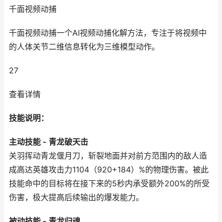
千面视频动捕
千面视频动捕一个AI视频动捕化解方法，专注于将视频中
的人体关节二维信息转化为三维模型动作。
27
查看详情
技能说明：
主动技能 - 青龙破天击
关羽挥动青龙偃月刀，斩裂地面并对前方范围内的敌人造
成高达英雄攻击力1104（920+184）%的物理伤害。被此
技能命中的目标将在接下来的5秒内承受额外200%的所受
伤害，极大提高后续输出的爆发能力。
被动技能 - 青龙归魂