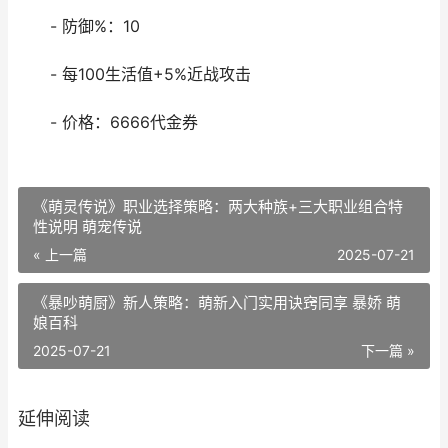
- 防御%：10
- 每100生活值+5%近战攻击
- 价格：6666代金券
《萌灵传说》职业选择策略：两大种族+三大职业组合特
性说明 萌宠传说
« 上一篇
2025-07-21
《暴吵萌厨》新人策略：萌新入门实用诀窍同享 暴娇 萌
娘百科
2025-07-21
下一篇 »
延伸阅读