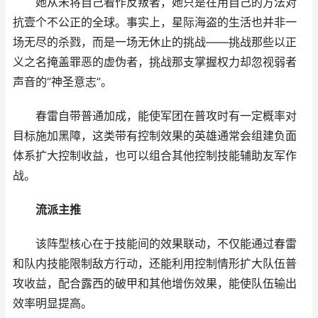
她从未将自己看作反叛者，她只是在用自己的方法对
抗壹个不公正的全球。事实上，星际海盗的生活也并非一
场无尽的杀戮，而是一场无休止的挑战——挑战那些以正
义之名掩盖罪恶的虚伪者，挑战那支掌握权力却忽视弱者
声音的“神圣意志”。
春雷自带普通加成，能使军团在普攻时有一定概率对
目标施加黑障，这类带有控制效果的英雄通常会组建负面
体系扩大控制收益，也可以组合其他控制技能辅助友军作
战。
流派主推
该阵型核心在于技能间的效果联动，不仅能通过春雷
和队内技能限制敌方行动，还能利用控制情形扩大队伍普
攻收益，配合露西的破甲和其他增伤效果，能使队伍输出
效率明显提高。