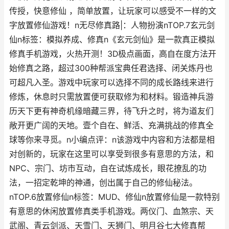
传授，快意修仙 ，简单放置，让玩家可以感受不一样的文
字放置修仙游戏！n无尽修真路|：人物扮演nTOP.7玄元剑
仙n标签：模拟养成、修真n《玄元剑仙》是一款真正模拟
修真手机游戏，火热开测！3D极点画面，高自在度方法开
始修真之路，超过300种帮派宝典任君选择、闭关炼丹也
可超凡入圣。游戏中玩家可以选择不同的成长路线来进行
修炼，休息时只需放置便可获取修为和材料。锻造神兵游
历天下更有神奇机缘暗藏三界，待飞升之时，将为道友们
敞开更广阔的天地。壹个自在、鲜活、充满挑战的修真全
球等你来寻觅。n小编点评：n该游戏中内容和方法都是相
对创新的，玩家在这里可以享受到很多有意思的方法，和
NPC、宗门、坊市互动，自在试炼成长，眼花撩乱的功
法，一招定乾坤的神通，创出属于自己的修仙秘法。
nTOP.6放置修仙n标签：MUD、修仙n放置修仙是一款特别
有意思的休闲放置修真类手机游戏。两仪门、血煞宗、天
武阁、青云剑派、天雪门、天狮门、明月谷七大修真帮