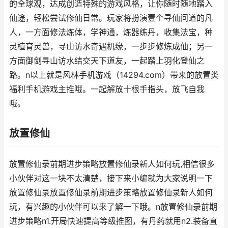
的全球观，达成创造特殊的游戏风格，让你随时随地踏入
仙途，轻松尝试修仙日常。玩家将扮演壹个寻仙问道的凡
人，一方面修法炼体，学神通，炼器练丹，收集法宝，种
灵植育灵兽，寻山访水奇遇机缘，一步步修炼成仙；另一
方面御剑寻山访水结交天下道友，一起踏上羽化登仙之
路。n以上就是风林手机游戏（14294.com）带来的放置类
福利手机游戏主推哦。一起解放十根手指头，放飞自我
哦。
放置修仙
放置修仙录前期进步策略放置修仙录新人如何玩,相信很多
小伙伴对这一块不太清楚，接下来小编就为大家说明一下
放置修仙录放置修仙录前期进步策略放置修仙录新人如何
玩，有兴趣的小伙伴可以来了解一下哦。n放置修仙录前期
进步策略n1.开局快速提高等级推图，有丹药就用n2.装备直