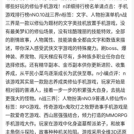
哪些好玩的修仙手机游戏！n详细排行榜名单请点击：手机
游戏排行榜nNO.10战三界n标签：文字、人物扮演单机n战
三界是一款以修仙为题材的文字类挂机放置手机游戏，没
有最美梦幻的修仙场景，没有炫酷瑰丽的技能特效，全部
的剧情故事，人物属性、技能装备全都由文字和数值来描
述，带你深入感受武侠文字游戏的特殊魔力。刷boss、爆
神装、养宠物、闯天梯应有尽有，多种族多职业任你自在
选择修炼。还有精华副本、金币副本供你更新进阶、收集
养成，从平民小菜鸟逐渐成长为武侠至尊。n小编点评：n
该游戏其实是一款励志养成类修仙手机游戏，玩家开始是
相对弱的普通人，接着一步一步的积累强大自身，去挑战
更强大的怪物。n战三界|：人物扮演nNO.9普通人修仙传n
标签：RPG游戏、传奇游戏n鬼吹灯之牧野诡事手机游戏是
一款爱奇艺游戏、西山居强强结合，倾力打造的MMORPG
手机游戏大作。玩家在游戏中化身盗墓帮派弟子，和故事
主角倒斗探险，故事种种机关险阻。游戏采用全维3D还原