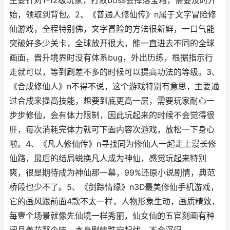
主要针对1-12级玩家，打败boss会掉落宝箱，需要及时开
始，领取到背包。2、《普通人修仙传》n属于文字冒险修
仙游戏，全程特别佛，文字冒险的方法很新鲜，一口气能
突破好多少关卡，全球放开很大，能一直进去不同的全球
画面，晋升境界时没有体系bug，外出历练，根据指示行
走就可以，等到刷差不多的时候可以提高功法的等级。3、
《合成修仙人》n不得不说，这个游戏特别有意思，主要通
过合成来提高技能，想要到底更高一层，需要玩家耐心一
步步修仙，会有体力限制，因此玩起来的时候不会觉得很
肝，每次消耗完体力就可下面内容次游戏，放松一下身心
啦。4、《凡人修仙传》n寻找同为修仙人一起走上漫长修
仙路，最后的结局蜕换凡人成为神仙，感觉玩起来特别
爽，很是期待成为神仙那一幕，99%还原小说剧情，典范
桥段也少不了。5、《剑踪情缘》n3D最美修仙手机游戏，
它的画风跟前面4款不太一样，人物形象生动，画质精致，
每壹个场景就像先仙境一样秀丽，仙女仙的五官刻画有种