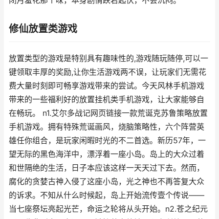
闭月羞花那个味，本身剧情跌宕起伏，不会沉闷。
修仙放置类游戏
放置类型的游戏是特别具有趣味性的,游戏随玩随停,可以一
键领取丰厚的奖励,让你生活游戏两不误，让玩家们无需花
费大量时刻即可畅享游戏带来的尝试。今天风林手机游戏
带来的一些福利好的放置挂机类手机游戏，让大家能够自
在畅玩。 n1.艾尔多战记网页链接一款荒诞克苏鲁策略放置
手机游戏。拥有特殊荒诞画风，烧脑策略性，六个阵营英
雄任你组合，是玩家闲暇时光的不二首选。新历57年，一
望无际的黑色海洋中，漂浮着一座小岛。岛上的大众过着
和世隔绝的生活，日子本应该这样一天天过下去。然而，
腐化的贪婪古神入侵了这座小岛，光之神也不再答复大众
的诉求。不知从什么时候起，岛上开始流传壹个传说——
当七座祭坛亮起光芒，命运之轮将从头开始。n2.苍之纪元