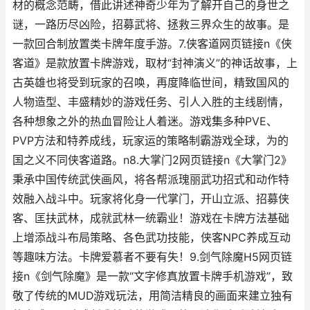
材的概念范畴，借此讲述神奇少年为了解开自己的身世之
谜，一路历尽凶险，招募武将、拯救三界众生的故事。是
一款回合制放置类卡牌年度手游。7.侠客道网页链接n《侠
客道》是款放置卡牌游戏，取材“封神演义”的神话故事，上
古英雄也将受到玩家的召唤，再度降临世间，精致国风的
人物造型、丰盛精妙的游戏任务、引人入胜的主线剧情，
各种想象之外的热血冒险让人着迷。游戏集多种PVE、
PVP方法和特养成线，玩家运的策略制霸游戏全球，为的
国之义不同侠客道路。n8.大掌门2网页链接n《大掌门2》
秉承中国传统武侠画风，将各帮派瑰丽武功招式和动作特
效融入战斗中。玩家将化身一代掌门，开山立派、招募侠
客、匡扶武林，成就武林一统霸业！游戏在卡牌方法基础
上增添战斗布局策略、各色武功技能，侠客NPC养成互动
等趣味方法。卡牌爱慕者不要有失！9.剑气除魔H5网页链
接n《剑气除魔》是一款“文字修真放置卡牌手机游戏”，致
敬了传统的MUD游戏玩法，用简洁精良的画面来建立独有