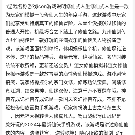
n游戏名称游戏icon游戏说明修仙式人生修仙式人生是一款
为玩家们模拟一段修仙人生的年度手游，这款游戏中玩家
们能享受到特别真正的修仙冒险，从壹个没接触过修仙的
普通人开始，机缘巧合之下踏上了修仙之路。九州仙剑传
九州仙剑传是一款好玩的充满娱乐的仙侠类人物扮演游
戏，该游戏画面特别精细，休闲娱乐挂个机，修仙壕礼送
不停，这里的极品神兵、海量元宝、绝版仙翼、奢华时装
统统不收费领，更新还送会员,！渣女修仙模拟器渣女修仙
模拟器游戏是一款放置类的魔性修仙模拟游戏。游戏剧情
搞笑，玩家将操控你的宗门女修，修炼功法宝典，闯荡修
真江湖，结交男神，仙缘双修，注意千万不要翻车哦。神
兽养成记神兽养成记是一款国风玄幻神兽养成，不肝不氪
轻松修仙放置类手机游戏，玩家将扮演上古之神东皇太
一，因元神大损转世为修真凡人。蜀山战纪蜀山战纪是一
款好玩的2024年最新仙侠手机游戏，该游戏是讲述修仙仙
侠的内容，浩瀚苍穹， 逆转乾坤！随心所欲的御剑飞行，