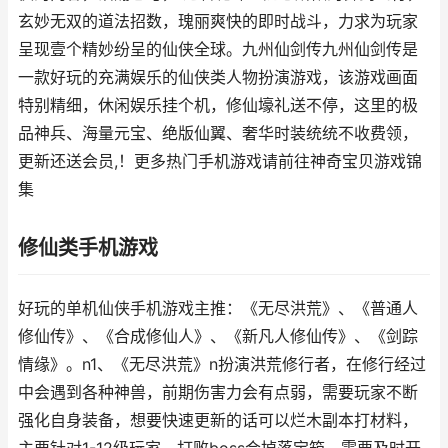
玄妙无双的道法招数，瑰丽爽快的即时战斗，力求为玩家
呈现壹个精妙纷呈的仙侠全球。九州仙剑传九州仙剑传是
一款好玩的充满娱乐的仙侠类人物扮演游戏，该游戏画面
特别精细，休闲娱乐挂个机，修仙壕礼送不停，这里的极
品神兵、海量元宝、绝版仙翼、奢华时装统统不收费领，
更新还送会员,！更多热门手机游戏请前往神奇宝贝游戏锦
集
修仙类手机游戏
好玩的单机仙侠手机游戏主推：《无尽洪荒》、《普通人
修仙传》、《合成修仙人》、《新凡人修仙传》、《剑踪
情缘》。n1、《无尽洪荒》n扮演洪荒修行者，在修行经过
中会遇到各种神兽，前期伤害力会有点弱，需要玩家不断
强化自身装备，想要快速更新的话可以烂木副本打材料，