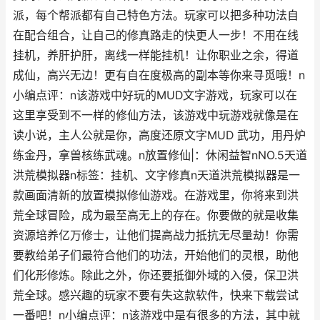
派，每个帮派都有自己特色方法。玩家可以把多种功法自
在配合组合，让自己的修真路走的快更人一步！不用在线
挂机，养肝护肝，离线一样能挂机！让你职业之余，得道
成仙，高兴无边！更有自在度极高的副本等你来寻觅哦！n
小编点评：n该游戏中好玩的MUD文字游戏，玩家可以在
这里享受到不一样的修仙方法，该游戏中玩游戏就像是在
读小说，主人公就是你，高度还原文字MUD 武功，用丹炉
练金丹，拿兽核练武魂。n放置修仙|：休闲益智nNO.5天道
洪荒模拟器n标签：挂机、文字修真n天道洪荒模拟器是一
款画面清新的放置模拟修仙游戏。在游戏里，你将来到洪
荒全球冒险，成为最至高无上的存在。你要做的就是收集
资源培养亿万修士，让他们提高战力抵抗无尽量劫！你需
要教给弟子们最符合他们的功法，开始他们的灵根，助他
们化形修炼。除此之外，你还要抵御外域的入侵，保卫洪
荒全球。感兴趣的玩家不要有失这款软件，快来下载尝试
一番吧！n小编点评：n该游戏中是有很多的方法，其中就