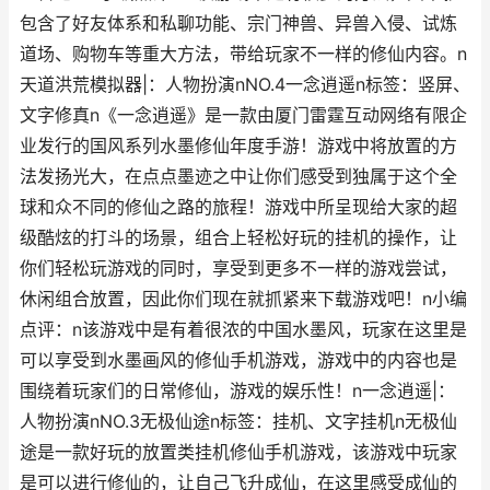
包含了好友体系和私聊功能、宗门神兽、异兽入侵、试炼
道场、购物车等重大方法，带给玩家不一样的修仙内容。n
天道洪荒模拟器|：人物扮演nNO.4一念逍遥n标签：竖屏、
文字修真n《一念逍遥》是一款由厦门雷霆互动网络有限企
业发行的国风系列水墨修仙年度手游！游戏中将放置的方
法发扬光大，在点点墨迹之中让你们感受到独属于这个全
球和众不同的修仙之路的旅程！游戏中所呈现给大家的超
级酷炫的打斗的场景，组合上轻松好玩的挂机的操作，让
你们轻松玩游戏的同时，享受到更多不一样的游戏尝试，
休闲组合放置，因此你们现在就抓紧来下载游戏吧！n小编
点评：n该游戏中是有着很浓的中国水墨风，玩家在这里是
可以享受到水墨画风的修仙手机游戏，游戏中的内容也是
围绕着玩家们的日常修仙，游戏的娱乐性！n一念逍遥|：
人物扮演nNO.3无极仙途n标签：挂机、文字挂机n无极仙
途是一款好玩的放置类挂机修仙手机游戏，该游戏中玩家
是可以进行修仙的，让自己飞升成仙，在这里感受成仙的