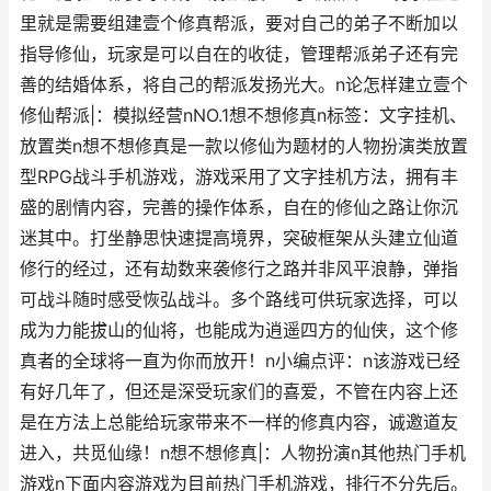
里就是需要组建壹个修真帮派，要对自己的弟子不断加以
指导修仙，玩家是可以自在的收徒，管理帮派弟子还有完
善的结婚体系，将自己的帮派发扬光大。n论怎样建立壹个
修仙帮派|：模拟经营nNO.1想不想修真n标签：文字挂机、
放置类n想不想修真是一款以修仙为题材的人物扮演类放置
型RPG战斗手机游戏，游戏采用了文字挂机方法，拥有丰
盛的剧情内容，完善的操作体系，自在的修仙之路让你沉
迷其中。打坐静思快速提高境界，突破框架从头建立仙道
修行的经过，还有劫数来袭修行之路并非风平浪静，弹指
可战斗随时感受恢弘战斗。多个路线可供玩家选择，可以
成为力能拔山的仙将，也能成为逍遥四方的仙侠，这个修
真者的全球将一直为你而放开！n小编点评：n该游戏已经
有好几年了，但还是深受玩家们的喜爱，不管在内容上还
是在方法上总能给玩家带来不一样的修真内容，诚邀道友
进入，共觅仙缘！n想不想修真|：人物扮演n其他热门手机
游戏n下面内容游戏为目前热门手机游戏，排行不分先后。