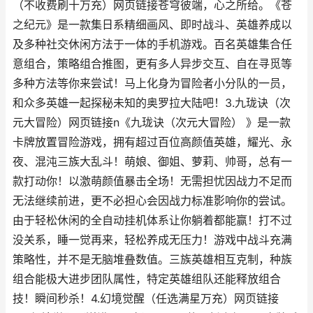
（不收费刷十万充）网页链接苍穹彼端，心之所给。《苍
之纪元》是一款集日系精细画风、即时战斗、英雄养成以
及多种社交休闲方法于一体的手机游戏。百名英雄集合任
意组合，策略组合推图，更有多人异步交互、自在寻觅等
多种方法等你来尝试！马上化身为冒险者小分队的一员，
和众多英雄一起探秘未知的奥罗拉大陆吧！3.九珑诀（次
元大冒险）网页链接n《九珑诀（次元大冒险） 》是一款
卡牌放置冒险游戏，拥有超过百位高颜值英雄，耀光、永
夜、混沌三族大乱斗！萌娘、御姐、萝莉、帅哥，总有一
款打动你！以激萌颜值暴击全场！无需担忧因战力不足而
无法继续前进，更不必担心会因战力标准影响你的尝试。
由于轻松休闲的全自动挂机体系让你躺着都能赢！打不过
没关系，睡一觉再来，轻松养成无压力！游戏中战斗充满
策略性，并不是无脑堆叠数值。三族英雄相互克制，种族
组合能极大进步团队属性，特定英雄组队还能释放组合
技！瞬间秒杀！4.幻境觉醒（任选满星万充）网页链接