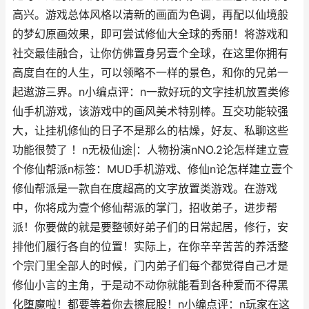
高兴。游戏总体风格以清新的画面为色调，再配以仙境般
的梦幻原画效果，即可尝试修仙大全球的秀丽！将游戏和
社交最佳融合，让你仿佛置身另壹个全球，在这里你拥有
高度自在的人生，可以领略不一样的景色，和你的兄弟一
起遨游三界。n小编点评：n一款好玩的文字挂机放置类修
仙手机游戏，该游戏中的画风美术特别棒。互交功能较强
大，让挂机修仙的日子不是那么的枯燥，好友、私聊这些
功能很赞了 ！n无极仙途|：人物扮演nNO.2论怎样建立壹
个修仙帮派n标签：MUD手机游戏、修仙n论怎样建立壹个
修仙帮派是一款自在度超高的文字放置类游戏。在游戏
中，你将成为壹个修仙帮派的掌门，招收弟子，进步帮
派！你要做的就是要整顿好弟子们的日常起居，修行，安
排他们履行各自的位置！实际上，在你辛辛苦苦的养活整
个宗门里全部人的时候，门内弟子们每个都觉得自己才是
修仙小言的主角，于是动不动你就能看到各种爱而不得黑
化堕魔啦！都要等着你去擦屁股！n小编点评：n玩家在这