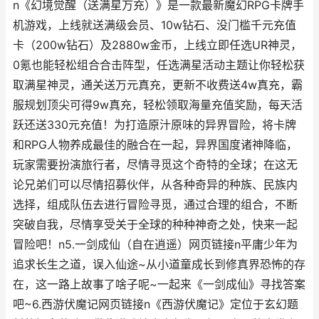
n《幻境觉醒（送满星万充）》是一款最新魔幻RPG卡牌手
机游戏，上线就送满级会员、10w钻石、没门槛千元充值
卡（200w钻石）及2880w金币，上线立即任选UR神灵，
0氪也能轻松组合合击阵型，任选满星活动主题让你轻松获
取满星神灵，通关送万元真充，更新不收费送4w真充，霸
服规划顶尖可得9w真充，轻松领取海量充值奖励，每天活
跃还送330元充值！为打造原汁原味的异界冒险，将卡牌
和RPG人物养成最佳的融合在一起，异界国度诸神降临，
玩家需要扮演旅行者，尽情寻觅这个奇特的全球；在这无
论兄弟们可以尽情招募伙伴，从各种奇异的种族、民族内
选择，组成队伍去进行冒险寻觅，通过合理的组合，不断
突破自我，尽情享受关于全球的种种神奇之处，快来一起
冒险吧！n5.一剑成仙（自在逍遥）网页链接n平庸少年为
追求长生之道，误入仙途~从小道童成长到修真界恐怖的存
在，这一路上故事了啥子呢~一起来《一剑成仙》寻找答案
吧~6.西游伏魔记网页链接n《西游伏魔记》定位于玄幻题