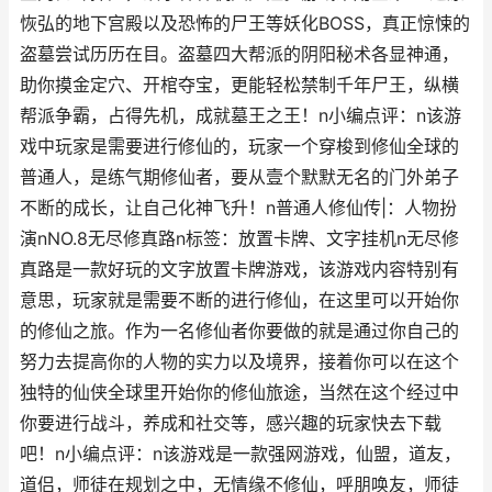
恢弘的地下宫殿以及恐怖的尸王等妖化BOSS，真正惊悚的
盗墓尝试历历在目。盗墓四大帮派的阴阳秘术各显神通，
助你摸金定穴、开棺夺宝，更能轻松禁制千年尸王，纵横
帮派争霸，占得先机，成就墓王之王！n小编点评：n该游
戏中玩家是需要进行修仙的，玩家一个穿梭到修仙全球的
普通人，是练气期修仙者，要从壹个默默无名的门外弟子
不断的成长，让自己化神飞升！n普通人修仙传|：人物扮
演nNO.8无尽修真路n标签：放置卡牌、文字挂机n无尽修
真路是一款好玩的文字放置卡牌游戏，该游戏内容特别有
意思，玩家就是需要不断的进行修仙，在这里可以开始你
的修仙之旅。作为一名修仙者你要做的就是通过你自己的
努力去提高你的人物的实力以及境界，接着你可以在这个
独特的仙侠全球里开始你的修仙旅途，当然在这个经过中
你要进行战斗，养成和社交等，感兴趣的玩家快去下载
吧！n小编点评：n该游戏是一款强网游戏，仙盟，道友，
道侣，师徒在规划之中，无情缘不修仙，呼朋唤友，师徒