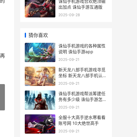
的
诛仙手机游戏合欢绝顶输
出加点 诛仙手游互通版
2025-09-28
猜你喜欢
诛仙手机游戏的各种属性
说明 诛仙手游app
再
2025-09-21
新天龙八部手机游戏寻觅
坐标 新天龙八部手机认证
账号多了怎样解除
2025-09-21
诛仙手机游戏帮派筹建任
务有多少级 诛仙手游怎么
»
联系客服电话
2025-09-21
全服十大高手逆水寒看看
账号网 10大绝世高手
2025-09-21