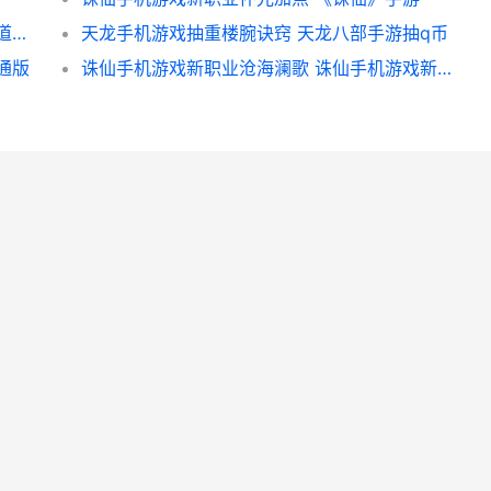
诛仙手机游戏帮派主推信特价 诛仙手游绑定道具怎么解绑
天龙手机游戏抽重楼腕诀窍 天龙八部手游抽q币
通版
诛仙手机游戏新职业沧海澜歌 诛仙手机游戏新手攻略