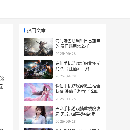
热门文章
蜀门端游峨眉给自己加血
的 蜀门峨眉怎么样
2025-09-28
诛仙手机游戏新职业怀光
加点 《诛仙》手游
2025-09-28
这
诛仙手机游戏帮派主推信
玩
特价 诛仙手游绑定道具怎
么解绑
2025-09-28
天龙手机游戏抽重楼腕诀
窍 天龙八部手游抽q币
2025-09-28