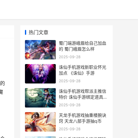
热门文章
蜀门端游峨眉给自己加血
的 蜀门峨眉怎么样
2025-09-28
诛仙手机游戏新职业怀光
加点 《诛仙》手游
2025-09-28
的
诛仙手机游戏帮派主推信
魔
特价 诛仙手游绑定道具怎
么解绑
2025-09-28
天龙手机游戏抽重楼腕诀
窍 天龙八部手游抽q币
2025-09-28