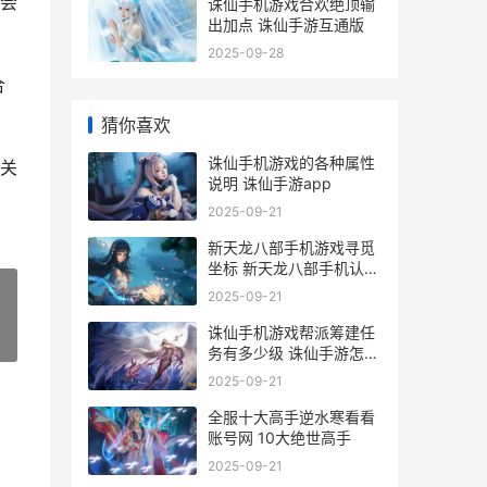
会
诛仙手机游戏合欢绝顶输
出加点 诛仙手游互通版
2025-09-28
合
猜你喜欢
诛仙手机游戏的各种属性
关
说明 诛仙手游app
2025-09-21
新天龙八部手机游戏寻觅
坐标 新天龙八部手机认证
账号多了怎样解除
2025-09-21
诛仙手机游戏帮派筹建任
»
务有多少级 诛仙手游怎么
联系客服电话
2025-09-21
全服十大高手逆水寒看看
账号网 10大绝世高手
2025-09-21