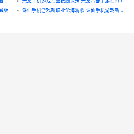
诛仙手机游戏帮派主推信特价 诛仙手游绑定道具怎么解绑
天龙手机游戏抽重楼腕诀窍 天龙八部手游抽q币
通版
诛仙手机游戏新职业沧海澜歌 诛仙手机游戏新手攻略