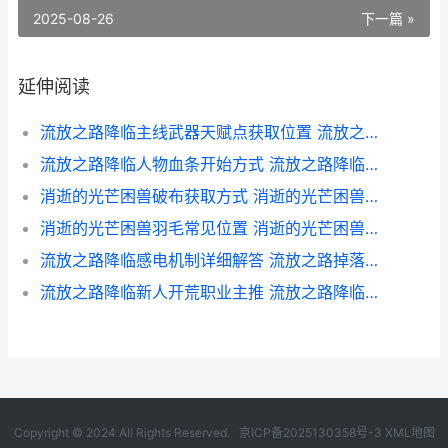
2025-08-26
下一篇 »
延伸阅读
流放之路降临主线武器天赋点获取位置 流放之路灌注的降临之地
流放之路降临人物血条开始方式 流放之路降临之地地图在哪掉落
消逝的光芒困兽破布获取方式 消逝的光芒困兽保险箱密码
消逝的光芒困兽羽毛常见位置 消逝的光芒困兽流程多长
流放之路降临感电机制详细解答 流放之路掉落提醒
流放之路降临新人开荒职业主推 流放之路降临新预告来袭
Copyright © 2024 All Rights Reserved.
京ICP备2025130358号-3
XML地图