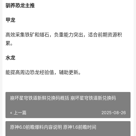
驯养恐龙主推
甲龙
高效采集铁矿和燧石，负重能力突出，适合前期资源积
累。
水龙
能提高周边恐龙经验值，辅助更新。
崩坏星穹铁道新鲜兑换码概括 崩坏星穹铁道新兑换码
« 上一篇
2025-08-26
原神6.0前瞻爆料内容说明 原神1.6前瞻时间