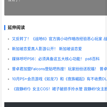
延伸阅读
又反转了！《战地6》官方搞小动作暗改经验恶心玩家 
新加坡恋爱真人影游公开！ 新加坡谈恋爱
媒体呼吁PS6：必须具备这五大核心功能！ ps6百科
曾卓君加盟Falcons登贴吧热搜！玩家纷纷送祝福！ 曾
《寂静岭f》女主COS！裙子破损手拎水管 寂静岭f女主