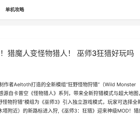
单机攻略
D！猎魔人变怪物猎人！ 巫师3狂猎好玩吗
eltoth打造的全新模组“狂野怪物狩猎”（Wild Monster
ds，灵感源自卡普空《怪物猎人》系列，带来全新狩猎模式与超大地图
狂野怪物狩猎”模组为《巫师3》引入独立游戏模式，玩家可选择全
木塔附近）的新路标进入狩,《巫师3：狂猎》迎来神级MOD！猎