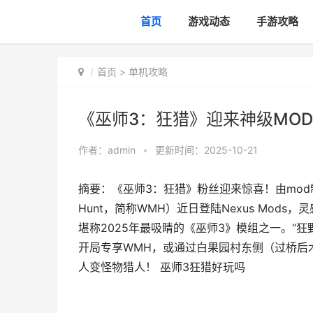
首页
游戏动态
手游攻略
首页
>
单机攻略
《巫师3：狂猎》迎来神级MO
作者：
admin
•
更新时间：2025-10-21
摘要：《巫师3：狂猎》粉丝迎来惊喜！由mod制作者A
Hunt，简称WMH）近日登陆Nexus Mo
堪称2025年最吸睛的《巫师3》模组之一。“
开局专享WMH，或通过白果园村东侧（过桥后
人变怪物猎人！ 巫师3狂猎好玩吗