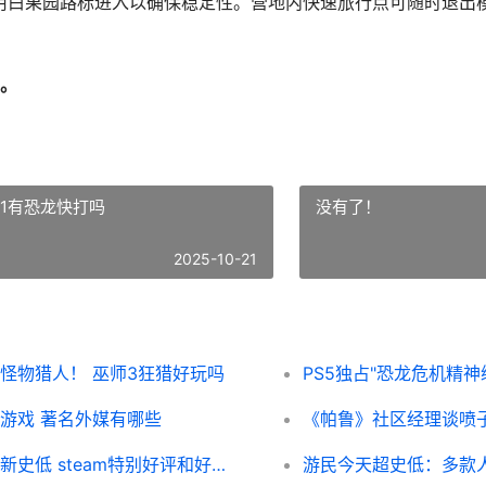
议运用白果园路标进入以确保稳定性。营地内快速旅行点可随时退
。
s1有恐龙快打吗
没有了！
2025-10-21
怪物猎人！ 巫师3狂猎好玩吗
PS5独占"恐龙危机精神
游戏 著名外媒有哪些
《帕鲁》社区经理谈喷子
Steam特别好评！《逸剑风云决》马上迎来新史低 steam特别好评和好评如潮有啥区别
游民今天超史低：多款