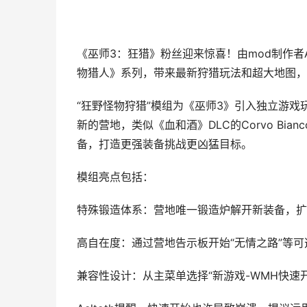
《巫师3：狂猎》粉丝迎来惊喜！由mod制作者Aelt
物猎人》系列，带来最新狩猎玩法和超大地图，
“狂野怪物狩猎”模组为《巫师3》引入独立游
新的营地，类似《血和酒》DLC的Corvo 
备，打造更强装备挑战更凶猛目标。
模组亮点包括：
特殊锻造体系：营地唯一锻造炉解开新装备，扩展人
高自在度：通过营地告示板开始“无情之路”等可
兼容性设计：从主菜单选择“新游戏-WMH快速