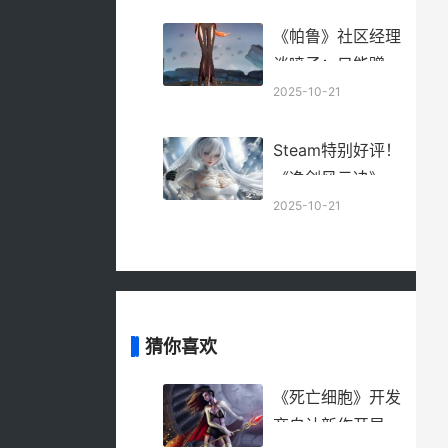
外媒有哪些
《帕鲁》社区经理
谈喷子：只能蹭点
热度 对大家没威
2025-10-21
胁 帕鲁庄园
Steam特别好评！
《逸剑风云决》马
上迎来新史低
2025-10-21
steam特别好评和
好评如潮有啥区别
猜你喜欢
《死亡细胞》开发
商自认新作开局太