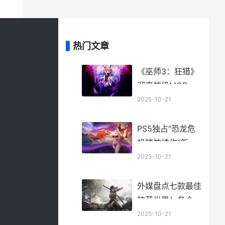
热门文章
《巫师3：狂猎》
迎来神级MOD！
猎魔人变怪物猎
2025-10-21
人！ 巫师3狂猎好
玩吗
PS5独占"恐龙危
机精神续作"新图
紧身衣女主 ps1有
2025-10-21
恐龙快打吗
外媒盘点七款最佳
放开世界！各个都
是典范游戏 著名
2025-10-21