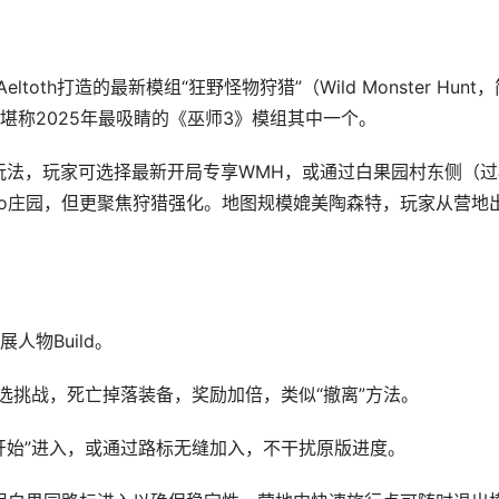
oth打造的最新模组“狂野怪物狩猎”（Wild Monster Hun
堪称2025年最吸睛的《巫师3》模组其中一个。
戏玩法，玩家可选择最新开局专享WMH，或通过白果园村东侧（
Bianco庄园，但更聚焦狩猎强化。地图规模媲美陶森特，玩家从
物Build。
选挑战，死亡掉落装备，奖励加倍，类似“撤离”方法。
开始”进入，或通过路标无缝加入，不干扰原版进度。