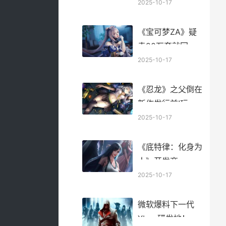
激进！紧急调整
2025-10-17
死亡细胞开辅助模
式有什么影响
《宝可梦ZA》疑
卖20万套就回本
前高管:多投点钱
2025-10-17
啊！ 宝可梦 lc
《忍龙》之父倒在
新作发行前!玩家
遗憾未能见到忍龙
2025-10-17
4 忍龙 知乎
《底特律：化身为
人》开发商
Quantic Dream在
2025-10-17
做次世代游戏：倾
败传统的多人竞技
微软爆料下一代
游戏 底特律化身
Xbox研发地！神