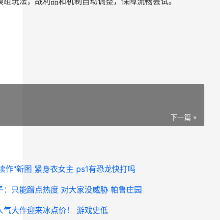
出模组玩法，战利品和机制自动调整，保障流畅尝试。
下一篇 »
续作"新图 紧身衣女主 ps1有恐龙快打吗
：只能蹭点热度 对大家没威胁 帕鲁庄园
人气大作迎来冰点价！ 游戏史低