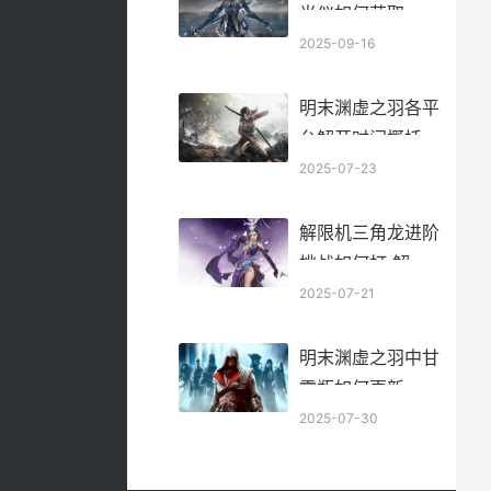
光仪如何获取 空
洞骑士丝之歌地图
2025-09-16
明末渊虚之羽各平
台解开时间概括
虚渊玄未参与哪些
2025-07-23
作品
解限机三角龙进阶
挑战如何打 解限
机三角龙进阶
2025-07-21
明末渊虚之羽中甘
露瓶如何更新 明
末渊虚之羽中信作
2025-07-30
品最新消息