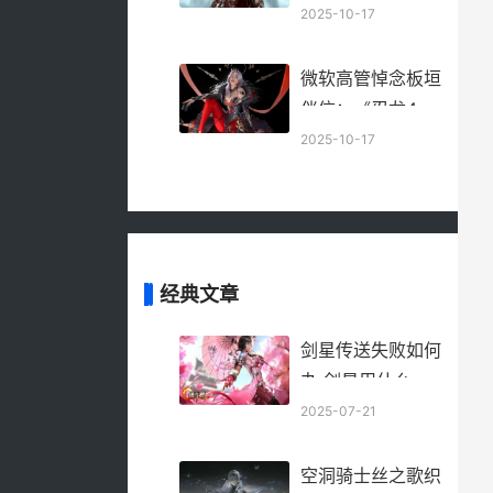
为人完美结局攻略
奇实验室第一次公
2025-10-17
开了 微软宣布
微软高管悼念板垣
伴信：《忍龙4》
将延续他的遗产
2025-10-17
微软的高管
经典文章
剑星传送失败如何
办 剑星用什么装
备
2025-07-21
空洞骑士丝之歌织