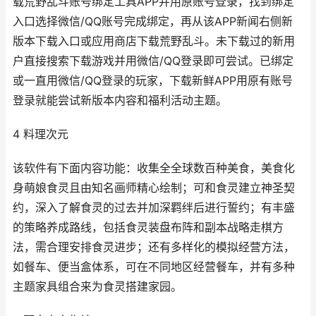
载荒野乱斗账号绑定工具APP并用原账号登录，找到绑定
入口选择微信/QQ账号完成绑定，再从该APP新闻右侧新
版本下载入口或应用商店下载荒野乱斗。未下载过的新用
户直接搜索下载游戏并用微信/QQ登录即可尝试。已绑定
或一直用微信/QQ登录的玩家，下载新鲜APP用原有账号
登录就能尝试新版本内容和福利活动主题。
4 料理次元
该软件有下面内容功能：收集全全球数百种美食，美食化
身萌娘食灵且由知名画师精心绘制；可和食灵建立神圣契
约，深入了解食灵的过去并加深羁绊后进行誓约；有丰盛
的策略养成路线，包括食灵装盘布阵和副本战略走棋方
法，需合理安排食灵进步；还有多样化的模拟经营方法，
如餐车、便当盒体系，可在不同地区经营餐车，并有多种
主题家具组合来为食灵搭建家园。