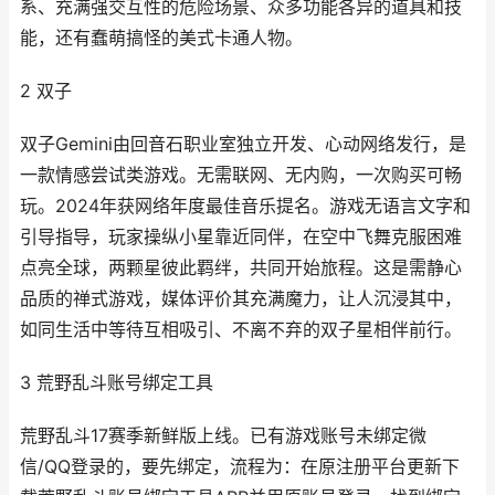
系、充满强交互性的危险场景、众多功能各异的道具和技
能，还有蠢萌搞怪的美式卡通人物。
2 双子
双子Gemini由回音石职业室独立开发、心动网络发行，是
一款情感尝试类游戏。无需联网、无内购，一次购买可畅
玩。2024年获网络年度最佳音乐提名。游戏无语言文字和
引导指导，玩家操纵小星靠近同伴，在空中飞舞克服困难
点亮全球，两颗星彼此羁绊，共同开始旅程。这是需静心
品质的禅式游戏，媒体评价其充满魔力，让人沉浸其中，
如同生活中等待互相吸引、不离不弃的双子星相伴前行。
3 荒野乱斗账号绑定工具
荒野乱斗17赛季新鲜版上线。已有游戏账号未绑定微
信/QQ登录的，要先绑定，流程为：在原注册平台更新下