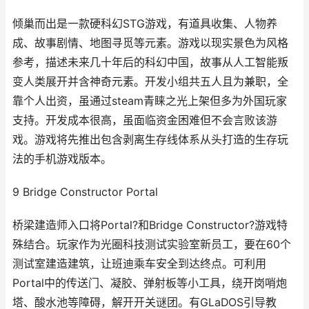
倾巢而出是一款硬科幻STG游戏，有道具收集、人物养
成、故事剧情、地图寻觅等元素。游戏以现实景色为风格
参考，描述未来几十年后的科幻中国，故事从人工智能叛
变人类展开并含神奇元素。开发小组共五人且为兼职，全
靠个人出资，虽通过steam青睐之光上架但多为外国玩家
支持。开发成本很高，虽面临资金困难但不会言败该游
戏。游戏将先推出包含剥离生存线体系从头打造的生存玩
法的手机游戏版本。
9 Bridge Constructor Portal
桥梁建造师入口将Portal?和Bridge Constructor?游戏特
殊结合。玩家作为光圈科技测试实验室新员工，要在60个
测试室建造建筑，让班迪乘车安全到达终点。可利用
Portal中的传送门、凝胶、弹射板等小工具，绕开岗哨炮
塔、酸水池等障碍，解开开关谜团。有GLaDOS引导教