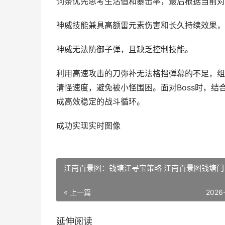
词条优先思考生活值和暴击率，最后根据当前对
神威技能兼具高额雷元素伤害和长久持续效果，
神威无法防御子弹，且缺乏控制技能。
利用高速攻击的刀弥补无法格挡弹幕的不足，组
清怪速度，避免被小怪围困。面对Boss时，
成高效稳定的战斗循环。
成功实现实时图像
江南百景图：钱塘江寻宝策略 江南百景图钱塘门
« 上一篇
2026
延伸阅读