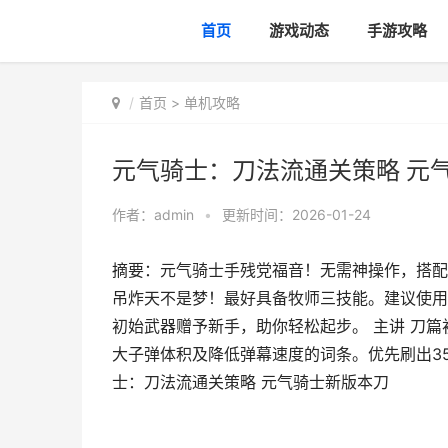
首页
游戏动态
手游攻略
首页
>
单机攻略
元气骑士：刀法流通关策略 元
作者：
admin
•
更新时间：2026-01-24
摘要：元气骑士手残党福音！无需神操作，搭配
吊炸天不是梦！最好具备牧师三技能。建议使用
初始武器赠予新手，助你轻松起步。 主讲 刀篇初
大子弹体积及降低弹幕速度的词条。优先刷出35
士：刀法流通关策略 元气骑士新版本刀