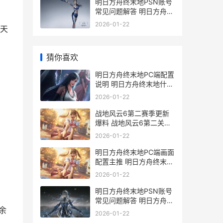
明日方舟终末地PSN账号
常见问题解答 明日方舟终
末地公测时间
2026-01-22
天
猜你喜欢
明日方舟终末地PC端配置
说明 明日方舟终末地什么
时候上线
2026-01-22
战地风云6第二赛季更新
爆料 战地风云6第二关怎
么过
2026-01-22
明日方舟终末地PC端画面
配置主推 明日方舟终末地
预抽卡
2026-01-22
明日方舟终末地PSN账号
常见问题解答 明日方舟终
余
末地公测时间
2026-01-22