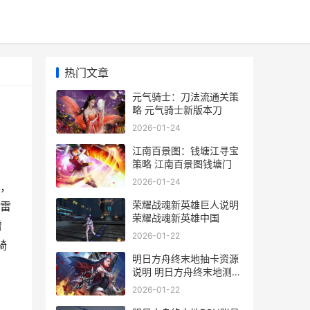
热门文章
元气骑士：刀法流通关策
略 元气骑士新版本刀
2026-01-24
江南百景图：钱塘江寻宝
策略 江南百景图钱塘门
2026-01-24
，
荣耀战魂新英雄巨人说明
雷
荣耀战魂新英雄中国
增
2026-01-22
骑
明日方舟终末地抽卡资源
说明 明日方舟终末地测试
资格
2026-01-22