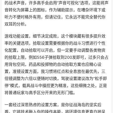
的战术声音，许多高手会启用“声音可视化”选项，这能将声
音转化为屏幕上的图标，作为辅助提示，在嘈杂环境下或
听力不便时格外有用，但请记住，它永远不能完全替代你
双耳的分析。
游戏功能设置，细节决定成败，这个模块藏有很多提升效
率的关键选项，拾取设置需要根据你的战斗习惯进行个性
化配置，自动拾取可以开启，但一定要手动调整各类物资
的拾取上限，例如556子弹拾取到200发即可，过多只会占
用背包空间，药品和投掷物的自动拾取方案也应精心设
置，准镜设置方面，我习惯将红点和全息放在最优先，三
倍镜调整为六倍以便随时切换，驾驶设置建议改为“松手即
停”模式，载具战斗中操控更为精准，这些细微之处，正是
将普通玩家与高手区分开来的无形门槛。
一套经过深思熟虑的设置方案，是你征战海岛的坚实后
盾，它将技术融入你的操作本能，将环境信息更直白地呈