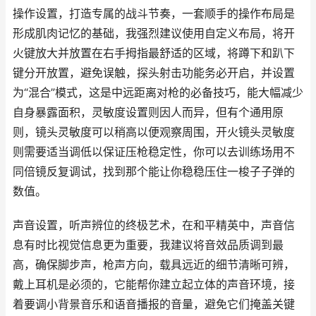
操作设置，打造专属的战斗节奏，一套顺手的操作布局是
形成肌肉记忆的基础，我强烈建议使用自定义布局，将开
火键放大并放置在右手拇指最舒适的区域，将蹲下和趴下
键分开放置，避免误触，探头射击功能务必开启，并设置
为“混合”模式，这是中远距离对枪的必备技巧，能大幅减少
自身暴露面积，灵敏度设置则因人而异，但有个通用原
则，镜头灵敏度可以稍高以便观察周围，开火镜头灵敏度
则需要适当调低以保证压枪稳定性，你可以去训练场用不
同倍镜反复调试，找到那个能让你稳稳压住一梭子子弹的
数值。
声音设置，听声辨位的终极艺术，在和平精英中，声音信
息有时比视觉信息更为重要，我建议将音效品质调到最
高，确保脚步声，枪声方向，载具远近的细节清晰可辨，
戴上耳机是必须的，它能帮你建立起立体的声音环境，接
着要调小背景音乐和语音播报的音量，避免它们掩盖关键