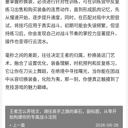
要掌握秒换装，必须进行针对性训练，可在训练营中反复
练习出售和购买装备的连贯动作，直到形成肌肉记忆，先
从慢速开始，逐步提升速度，同时，在匹配对局中大胆尝
试，将技巧应用于真实战斗，初期可能会失误频繁，但坚
持练习后，你会发现自己对战斗节奏的掌控力显著提升，
操作也变得行云流水。
毫秒之间的差距，往往决定王者的归属，秒换装这门艺
术，融合了设置优化，装备理解，时机预判和反复练习，
它让你在刀尖上舞蹈，在绝境中寻找曙光，当你能在团战
中从容切换装备，化险为夷，那一刻，你便真正触摸到了
竞技游戏的魅力巅峰。
王者怎么弄铭文，通往高手之路的基石，副标题，从零开
始构建你的专属战斗法则
« 上一篇
2026-06-28