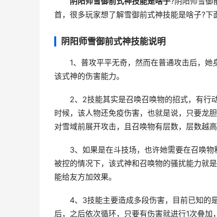
阴阳师雪御前式神技能是啥子
?阴阳师雪御
首，很多玩家想了解雪御前式神技能是啥子?下
阴阳师雪御前式神技能说明
1、普攻平平无奇，然而在普通攻击后，她身上的
该式神的伤害能力。
2、2技能其实是召唤召唤物的招式，有行动条
时候，该人物还免疫伤害，也就是说，只要龙胆
对雪域前展开攻击，且召唤物有层数，层数越高
3、如果是在斗技场，也许她需要在召唤物释
被控的情况下，该式神和召唤物的骚扰能力就是
能给友方加效果。
4、3技能主要造成多段伤害，目前已知的是5
后，之后依次循环，只要有伤害就进行1次叠加