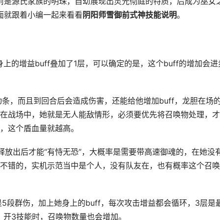
前是源氏家族的明珠，自幼展现出灵光彻庭的特质，后成为巫女
面就跟着小编一起来看看
阴阳师雪御前式神技能说明
。
增益buff叠加了1层，可以确定的是，这个buff的增加会进
，而且到回合后会造成伤害，还能给他增加buff，龙胆在场
在战场中，她就是无人能敌情形，必须要优先将召唤物处理，才
，这个盾血量就越高。
放出后才能“有恃无恐”，大概率是需要带高速御魂的，在她没
不错的，实机示范当中是个人，没有队友在，也有概率这个召唤
段群伤，加上她身上的buff，每次攻击增益都会循环，3层是
，开3技能时，召唤物数量也会增加。