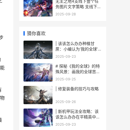
之
无主之地4支线下壹个任
务图片文字策略 支线下壹
个任务如何做 无主之地4
2025-09-28
支线任务
猜你喜欢
步
| 该该怎么办办种植甘
蔗：小编认为‘我的全球’里
面迈向甜蜜之旅
2025-09-23
的
# 探秘《我的全球》的特
能
殊风景：画我的全球苦力
怕
2025-09-25
| 修复装备的技巧与攻略
有
物
2025-09-26
| 新机甲玩法全攻略：该
该怎么办办在平精英中战
最
无不胜
2025-09-23