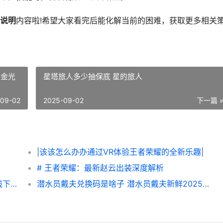
说明
内容啦!希望大家看完后能化解当前的困难，获取更多相关
2金光
星塔旅人多少抽保底 星的旅人
-09-02
2025-09-02
下一篇 
|该该怎么办办通过VR体验王者荣耀的全新乐趣|
# 王者荣耀：最新赵云出装深度解析
无主之地4支线下壹个任务图片文字策略 支线下壹个任务如何做 无主之地4支线任务
潜水员戴夫兑换码是啥子 潜水员戴夫新鲜2025兑换码同享 潜水员戴夫兑换吗