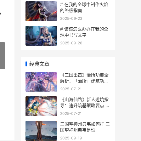
# 在我的全球中制作火焰
的终极指南
策
2025-09-23
# 该该怎么办办在我的全
球中书写文字
2025-09-26
»
经典文章
《三国出击》治所功能全
解析：「治所」建筑功能
作用详细解答 三国出招
2025-07-21
《山海仙路》新人避坑指
导：速升筑基策略要点 山
海仙侠录
2025-07-21
三国望神州典韦如何打 三
国望神州典韦是谁
2025-09-19