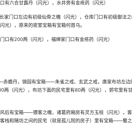
口有六合甘露丹（闪光），水井旁有金疮药（闪光）
村长家门口左边有初级仙骨之魄（闪光），仓库门口有初级御法之
闪光），原来的密室宝箱有宝箱何首乌。
门口有200两（闪光），福婶家门口有金疮药（闪光）
——赤蟾丹，锦园有宝箱——朱雀之戒、玄武之戒，唐家布坊左边
00两（闪光），布坊下面的民宅里有80两（闪光），郭宅里有
风后有宝箱——镖客之魄，诸葛府厢房有灵方玉枝（闪光），客
客栈和赌坊之间的民宅（就是孤儿院的房子）里有宝箱——蜀之