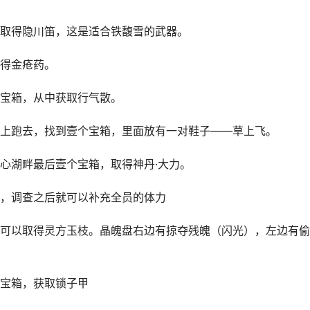
取得隐川笛，这是适合铁馥雪的武器。
得金疮药。
宝箱，从中获取行气散。
上跑去，找到壹个宝箱，里面放有一对鞋子——草上飞。
心湖畔最后壹个宝箱，取得神丹·大力。
，调查之后就可以补充全员的体力
可以取得灵方玉枝。晶魄盘右边有掠夺残魄（闪光），左边有偷
宝箱，获取锁子甲