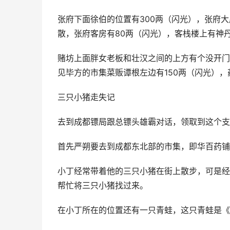
张府下面徐伯的位置有300两（闪光），张府大
散，张府客房有80两（闪光），客栈楼上有神
赌坊上面胖女老板和壮汉之间的上方有个没开门
见毕方的市集菜贩谭根左边有150两（闪光）
三只小猪走失记
去到成都镖局跟总镖头雄霸对话，领取到这个支
首先严朔要去到成都东北部的市集，即华百药铺
小丁经常带着他的三只小猪在街上散步，可是经
帮忙将三只小猪找过来。
在小丁所在的位置还有一只青蛙，这只青蛙是《