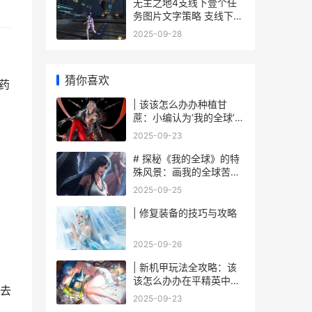
无主之地4支线下壹个任
务图片文字策略 支线下壹
个任务如何做 无主之地4
2025-09-28
支线任务
猜你喜欢
药
| 该该怎么办办种植甘
蔗：小编认为‘我的全球’里
面迈向甜蜜之旅
2025-09-23
# 探秘《我的全球》的特
殊风景：画我的全球苦力
怕
2025-09-25
| 修复装备的技巧与攻略
2025-09-26
| 新机甲玩法全攻略：该
该怎么办办在平精英中战
去
无不胜
2025-09-23