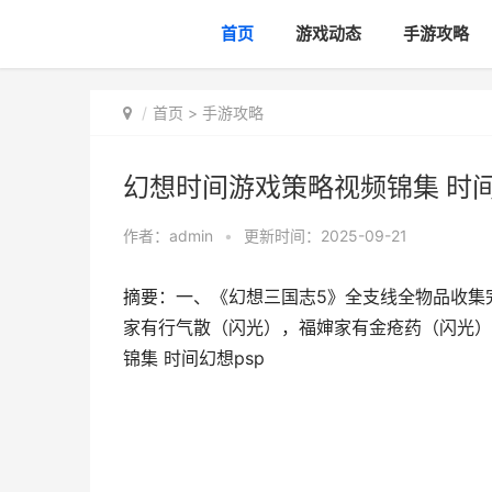
首页
游戏动态
手游攻略
首页
>
手游攻略
幻想时间游戏策略视频锦集 时间
作者：
admin
•
更新时间：2025-09-21
摘要：一、《幻想三国志5》全支线全物品收集
家有行气散（闪光），福婶家有金疮药（闪光）
锦集 时间幻想psp