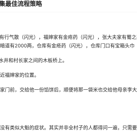
集最佳流程策略
家有行气散（闪光），福婶家有金疮药（闪光），张大夫家有蜀之
暗道有2000两，仓库有金疮药（闪光），仓库门口有宝箱头巾
部水井和村长家之间的木板桥上。
近福婶家的位置。
家门前，交给他一份馅饼后，顺便将那一袋米也交给他母亲李大
没有类似大魁的症状。其实并非全村子的人都得问一遍，只需要