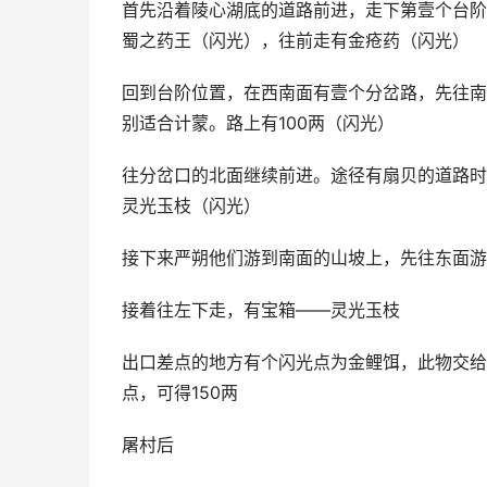
首先沿着陵心湖底的道路前进，走下第壹个台阶
蜀之药王（闪光），往前走有金疮药（闪光）
回到台阶位置，在西南面有壹个分岔路，先往南
别适合计蒙。路上有100两（闪光）
往分岔口的北面继续前进。途径有扇贝的道路时
灵光玉枝（闪光）
接下来严朔他们游到南面的山坡上，先往东面游
接着往左下走，有宝箱——灵光玉枝
出口差点的地方有个闪光点为金鲤饵，此物交给
点，可得150两
屠村后