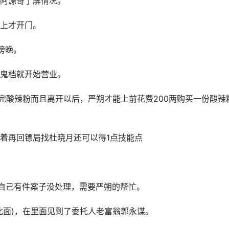
阿源哥了解情况。
上才开门。
至傍晚。
鬼档就开始营业。
完酸辣粉而且离开以后，严朔才能上前花费200两购买一份酸辣
着再回镖局找杜晓月还可以得1点技能点
表示自己有件案子没处理，需要严朔的帮忙。
北面)，在里面见到了委托人老富翁郭永谋。