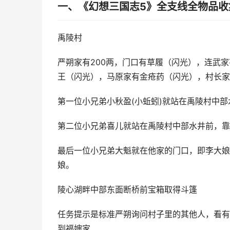
一、《幻想三国志5》全支线全物品收
禹陵村
严朔家有200两，门口有草履（闪光），连武
王（闪光），马原家有金疮药（闪光），村长家
第一位小兄弟小秋盈(小蚯蚓)就站在禹陵村中
第二位小兄弟喜儿就站在禹陵村中部水井前，靠
最后一位小兄弟大魁就在他家的门口，即李大娘
娘。
陵心湖畔中部东面断桥前宝箱取得斗篷
任务提示是标准严朔询问村子里的其他人，看有
到福婶家