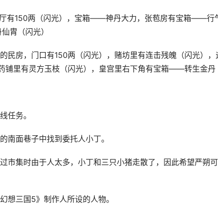
厅有150两（闪光），宝箱——神丹大力，张苞房有宝箱——行
丹仙胄（闪光）
的民房，门口有150两（闪光），赌坊里有连击残魄（闪光），
，药铺里有灵方玉枝（闪光），皇宫里右下角有宝箱——转生金丹
线任务。
的南面巷子中找到委托人小丁。
过市集时由于人太多，小丁和三只小猪走散了，因此希望严朔可
幻想三国5》制作人所设的人物。