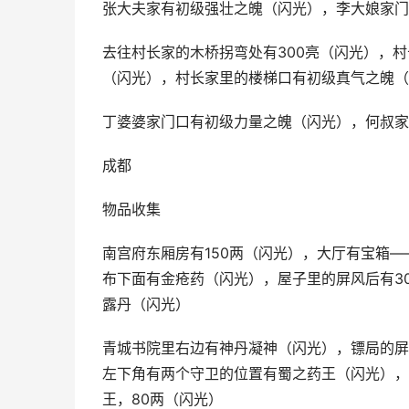
张大夫家有初级强壮之魄（闪光），李大娘家门
去往村长家的木桥拐弯处有300亮（闪光），
（闪光），村长家里的楼梯口有初级真气之魄（
丁婆婆家门口有初级力量之魄（闪光），何叔家
成都
物品收集
南宫府东厢房有150两（闪光），大厅有宝箱
布下面有金疮药（闪光），屋子里的屏风后有3
露丹（闪光）
青城书院里右边有神丹凝神（闪光），镖局的屏
左下角有两个守卫的位置有蜀之药王（闪光），
王，80两（闪光）