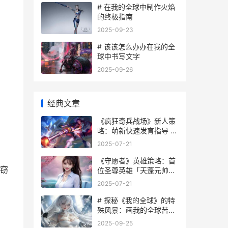
# 在我的全球中制作火焰
的终极指南
2025-09-23
# 该该怎么办办在我的全
球中书写文字
2025-09-26
经典文章
《疯狂奇兵战场》新人策
略：萌新快速发育指导 我
想看疯狂战争
2025-07-21
《守愿者》英雄策略：首
窃
位圣尊英雄「天蓬元帅」
定位技能详细解答 英雄守
2025-07-21
护者是谁
# 探秘《我的全球》的特
殊风景：画我的全球苦力
怕
2025-09-25