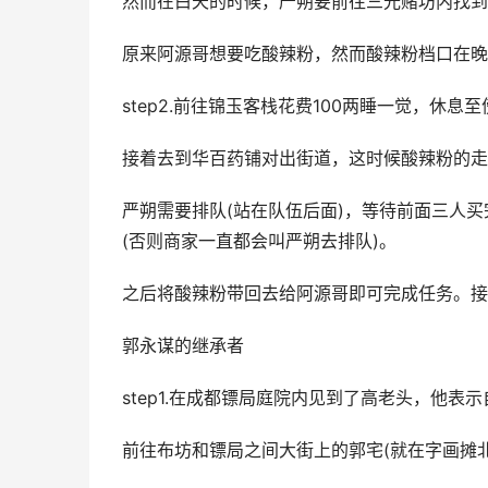
然而在白天的时候，严朔要前往三光赌坊内找到
原来阿源哥想要吃酸辣粉，然而酸辣粉档口在晚
step2.前往锦玉客栈花费100两睡一觉，休息
接着去到华百药铺对出街道，这时候酸辣粉的走
严朔需要排队(站在队伍后面)，等待前面三人买
(否则商家一直都会叫严朔去排队)。
之后将酸辣粉带回去给阿源哥即可完成任务。接
郭永谋的继承者
step1.在成都镖局庭院内见到了高老头，他
前往布坊和镖局之间大街上的郭宅(就在字画摊