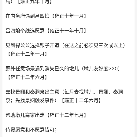
局）【雍正九年十月】
在内务府遇到吕四娘【雍正十年一月】
吕四娘牵线选愿意【雍正十一年十月】
见到禄公公选择银子开道（在这之前必须见三次或以上）
【雍正十二年一月】
野外任意场景遇到消失已久的墩儿（墩儿友好度>20）
【雍正十二年六月】
去找景娴和秦涧泉出主意（每月去找墩儿、景娴、秦涧
泉；先找景娴触发事件）【雍正十二年六月】
帮助墩儿离家出走【雍正十二年七月】
侍寝愿意和不愿意皆可；