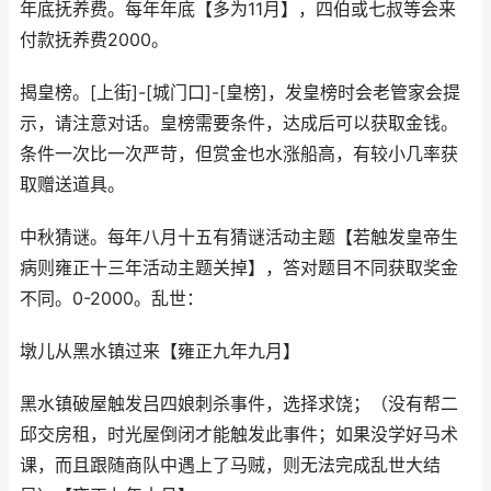
年底抚养费。每年年底【多为11月】，四伯或七叔等会来
付款抚养费2000。
揭皇榜。[上街]-[城门口]-[皇榜]，发皇榜时会老管家会提
示，请注意对话。皇榜需要条件，达成后可以获取金钱。
条件一次比一次严苛，但赏金也水涨船高，有较小几率获
取赠送道具。
中秋猜谜。每年八月十五有猜谜活动主题【若触发皇帝生
病则雍正十三年活动主题关掉】，答对题目不同获取奖金
不同。0-2000。乱世：
墩儿从黑水镇过来【雍正九年九月】
黑水镇破屋触发吕四娘刺杀事件，选择求饶；（没有帮二
邱交房租，时光屋倒闭才能触发此事件；如果没学好马术
课，而且跟随商队中遇上了马贼，则无法完成乱世大结