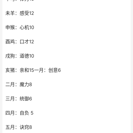
未羊：感受12
申猴：心机10
酉鸡：口才12
戌狗：道德10
亥猪：亲和15一月：创意6
二月：魔力8
三月：统御6
四月：自负 5
五月：诀窍8