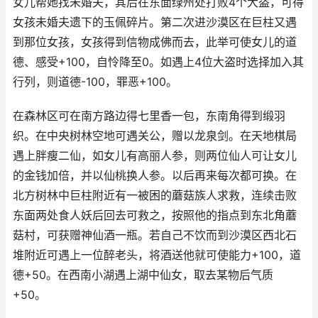
女儿帮她找未婚夫，其后在东面绿州处打败4个大盗，可得
女孩未婚夫遗下的玉佩碎片。第二次进沙漠区在巨柱又遇
到那位女孩，女孩得到信物成佛而去，此举可使女儿的道
德、感受+100，自怜降至0。如遇上4位大盗时选择加入其
行列，则道德-100，罪恶+100。
在森林区可在南方路边得七里香一包，东南角得到缎羽
织。在中央树林空地可遇关公，赠以龙泉剑。在天地棋局
遇上胖瘦二仙，如女儿有高丽人参，则两位仙人可让女儿
的金钱加倍，并以仙桃换人参。以后再来每次都可换。在
北方树林中巨柱附近有一被困的蘑菇族人求救，连续击败
东面两处食人妖后回去可救之，按照他的指点到东北角蘑
菇村，可获赠神仙酒一瓶。若自己不饮而到沙漠区西北石
堆附近可遇上一位醉老头，将酒送他就可使能力+100，道
德+50。在西南小湖遇上湖中仙女，取去某物后气质
+50。