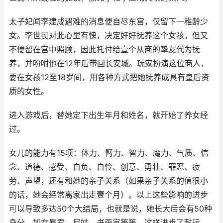
太子妃闻李建成遇难的消息便自尽东宫，仅留下一稚龄少
女。李世民对此心里有愧，决定好好抚养这个女孩，但又
不便留在宫中照顾，因此托付给壹个从商的挚友代为抚
养，并吩咐他在12年后带回长安城。玩家扮演这位商人，
要在女孩12至18岁间，用各种方式把她抚养成具有皇后资
质的女性。
进入游戏后，替她定下出生年月和姓名，就开始了养女经
过。
女儿的能力有15项：体力、臂力、智力、魔力、气质、信
念、道德、感受、自负、自怜、创意、勇壮、罪恶、疲
劳、声望，还有和她的亲子关系（如果亲子关系的值很小
的话，她会经常离家出走壹个月）。以上这些影响的进步
可以导致多达50个大结局，也就是说，她长大后会有50种
身分，如女暴君、尼姑、书画家等等，这样进步了耐玩