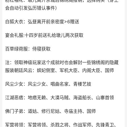
粉红袖花：墩儿离开京城后锦绣阁推销，选择购买（穿上
会自动引发弘历错认事件）
白狐大衣：弘昼离开前亲密度>6赠送
宴会礼服:十四岁前送礼给墩儿两次获取
百草绿荷服：侍寝获取
注：领取神级玩家这个成就时也会解封一些锦绣阁的隐藏
服装朝廷风云：嫔妃侧室、军机大臣、内阁大臣、国师
风尘少女：风尘少女、唱曲名家、青楼艺妓
江湖恶痞：地痞无赖、大漠马贼、海盗船长、山寨首领
佛门子弟：道姑、修行尼姑、寺庙主持、国师
军营将领：军营将领、杀戮之将、作战军师、先锋青卫、