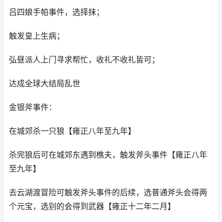
吕四娘手帕事件，选择抹；
触发皇上生病；
弘昼派人上门寻求帮忙，收礼不收礼皆可；
达成全球大结局乱世
金银斧事件：
在城郊杀一只狼【雍正八年至九年】
杀完狼后可在城郊东遇到樵夫，触发斧头事件【雍正八年
至九年】
去云湖渡冒险可触发斧头事件的后续，选普通斧头会得两
个元宝，选别的会得到武器【雍正十二年二月】