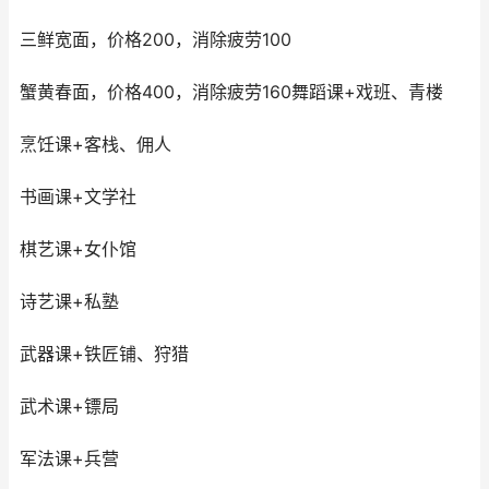
三鲜宽面，价格200，消除疲劳100
蟹黄春面，价格400，消除疲劳160舞蹈课+戏班、青楼
烹饪课+客栈、佣人
书画课+文学社
棋艺课+女仆馆
诗艺课+私塾
武器课+铁匠铺、狩猎
武术课+镖局
军法课+兵营