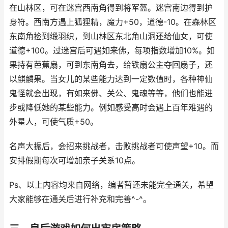
在山林区，可在迷宫西南角得到将军盔。迷宫南边得到护
身符。西南方遇上狐狸精，魔力+50，道德-10。在森林区
东南角捡到缎羽织，到山林区东北角山洞还给仙女，可使
道德+100。过迷宫后可遇如来佛，每项指数增加10%。如
果持有芭蕉扇，可到东南角去，给铁扇公主夺回扇子，还
以麒麟果。当女儿的某些能力达到一定数值时，各种神仙
鬼怪就会出现，有如来佛、关公、鬼魂等等，他们也能进
步或降低她的某些能力。例如感受高时会遇上百年难遇的
外星人，可使气质+50。
名声大振后，会招来挑战者，击败挑战者可使声望+10。而
安排假期每次可增加亲子关系10点。
Ps、以上内容均来自网络，编者暂还未能完全通关，希望
大家能够在通关后进行补充和完善^-^。