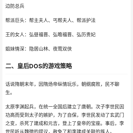
边防总兵
帮派巨头：帮主夫人、丐帮夫人、帮派护法
王的女人：弘昼福晋、弘曕福晋、弘历贵妃
姐妹情深：隐居山林、夜莺双侠
二、皇后DOS的游戏策略
话说隋朝末年，因隋炀帝纵情玩乐，朝纲腐败，民不聊
生。
太原李渊起兵，在统一全国后建立了唐朝。次子李世民因
功高而受到太子的嫉妒，为了自保，李世民发动了玄武门
之变，杀死了建成和元吉，登上了皇帝的宝座。事后，李
世民听从魏徵的提议，赦免了和李建成关联的族人。