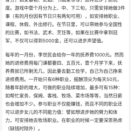
度。游戏中壹个月分为上、中、下三旬，只需安排她做3件
事（有的月份因有节日只有两旬可用），如安排她职业、
课程、休假、外出修行。在节日里，可以带她参与全国性
的比赛，如书法、武术、烹饪等，如果在比赛中拿到冠
军，不仅可以得到5000金，还可以进步声望值。
每年的一月份，李世民会给你一年的抚养费1000元。然而
她的进修费用每门课都要四、五百元，壹个月学下来，抚
养费就已所剩无几，因此要去勤工俭学，自己为自己挣来
进修费用。一开始只有6种职业，报酬顶尖为每天50元，
随着年龄的增大，可做的职业陆续增加，最多可有15种：
如帮忙家务、保姆、客栈、牧场、菜市场等等，当然日薪
也会增加不少。参与职业不仅能赚钱，而且不同的职业还
可以进步女儿的不同能力值：譬如想进步她的臂力和体
力，可安排她去牧场职业。在职业的时候一定要深思熟虑
（缺钱时除外）。