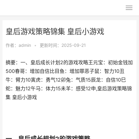
皇后游戏策略锦集 皇后小游戏
作者：
admin
•
更新时间：2025-09-21
摘要：一、皇后成长计划2的游戏攻略王元宝：初始金钱加
500春哥：增加自信比目鱼：增加罪恶子鼠：智力10丑
牛：臂力10寅虎：勇气12卯兔：气质15辰龙：自信10巳
蛇：魅力12午马：体力15未羊：感受12申,皇后游戏策略锦
集 皇后小游戏