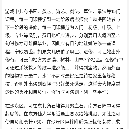
游戏中共有书画、擞艺、诗艺、剑法、军法、拳法等15门
课程。每一门课程学到一定阶段后老师会自动提醒她参与
下一阶段的进修。每一门课程分为入门、初级、中级、上
级、专业等级别，费用也相应进步，分别要用大概四至八
旬进修才可阶段毕业。因此应有目的地让她进修一些课
程，宁缺勿滥。如果女儿厌倦了职业、进修，可让她出外
修行。可去的地方为沙漠、树林、山林3个地区。在修行中
可通过杀妖救人等故事进步能力，并得到宝物。然而外面
的怪物等于最牛，水平不高时最好还是待在家里苦练绝
技，否则外出遇到妖怪时只好装死逃走，这样会大幅度减
少她的勇壮和自负值。修行时可遇到下列一些事件：
在沙漠区，可在东北角石堆得到聚血石，南方石阵中可得
封魔等。在东方仙人掌附近遇上恶汉给她挑战，如胜之可
使自负和勇壮+50。在沙漠区巨柱附近遇上忧郁女孩，求