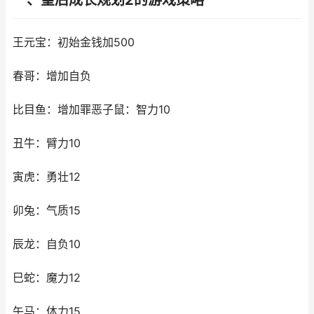
一、皇后成长规划2的游戏策略
王元宝：初始金钱加500
春哥：增加自负
比目鱼：增加罪恶子鼠：智力10
丑牛：臂力10
寅虎：勇壮12
卯兔：气质15
辰龙：自负10
巳蛇：魔力12
午马：体力15