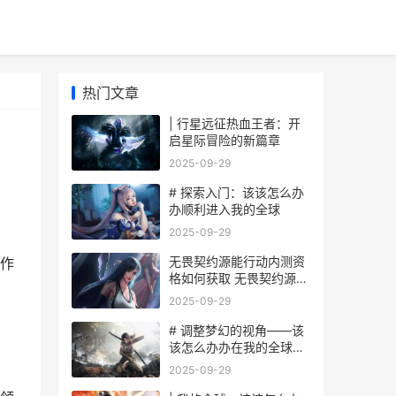
热门文章
| 行星远征热血王者：开
启星际冒险的新篇章
2025-09-29
# 探索入门：该该怎么办
办顺利进入我的全球
2025-09-29
无畏契约源能行动内测资
作
格如何获取 无畏契约源能
行动测试资格获取策略 无
2025-09-29
畏契约源能行动体验服
# 调整梦幻的视角——该
该怎么办办在我的全球中
改变视角设置
2025-09-29