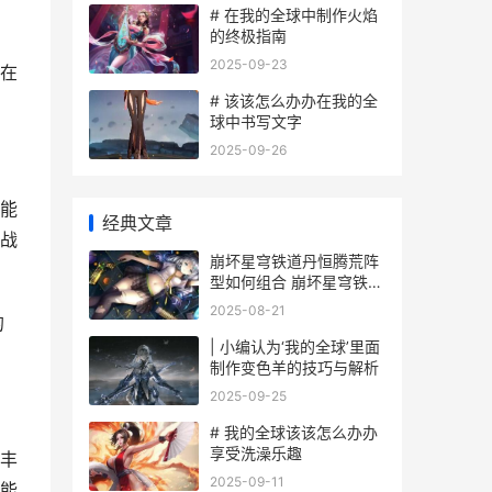
# 在我的全球中制作火焰
的终极指南
2025-09-23
在
# 该该怎么办办在我的全
球中书写文字
2025-09-26
能
经典文章
战
崩坏星穹铁道丹恒腾荒阵
型如何组合 崩坏星穹铁道
丹鼎司宝箱位置
2025-08-21
的
| 小编认为‘我的全球’里面
制作变色羊的技巧与解析
2025-09-25
# 我的全球该该怎么办办
享受洗澡乐趣
丰
2025-09-11
能