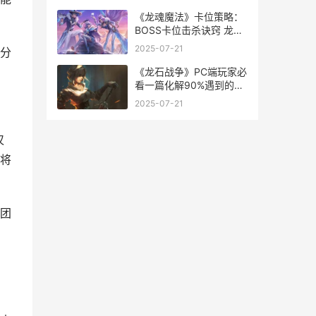
《龙魂魔法》卡位策略：
BOSS卡位击杀诀窍 龙魂
法玩法
2025-07-21
分
《龙石战争》PC端玩家必
看一篇化解90%遇到的问
题 龙战争手游下载
2025-07-21
仅
将
团