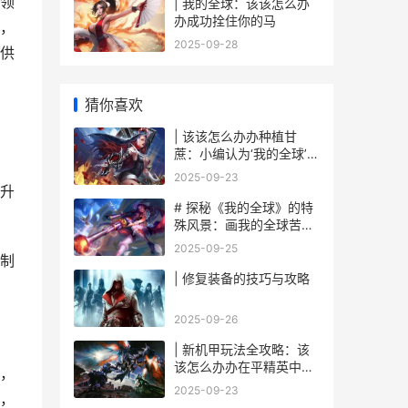
领
| 我的全球：该该怎么办
办成功拴住你的马
，
2025-09-28
供
猜你喜欢
| 该该怎么办办种植甘
蔗：小编认为‘我的全球’里
，
面迈向甜蜜之旅
2025-09-23
升
# 探秘《我的全球》的特
殊风景：画我的全球苦力
怕
2025-09-25
制
| 修复装备的技巧与攻略
2025-09-26
| 新机甲玩法全攻略：该
该怎么办办在平精英中战
，
无不胜
2025-09-23
，