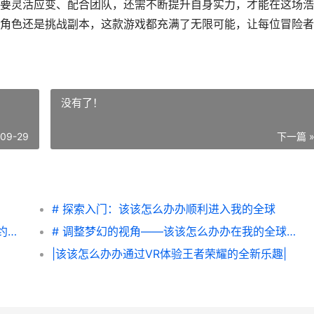
要灵活应变、配合团队，还需不断提升自身实力，才能在这场浩
角色还是挑战副本，这款游戏都充满了无限可能，让每位冒险者
没有了！
-09-29
下一篇 
# 探索入门：该该怎么办办顺利进入我的全球
无畏契约源能行动内测资格如何获取 无畏契约源能行动测试资格获取策略 无畏契约源能行动体验服
# 调整梦幻的视角——该该怎么办办在我的全球中改变视角设置
|该该怎么办办通过VR体验王者荣耀的全新乐趣|