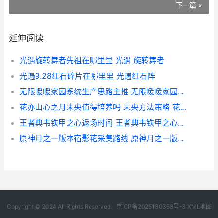
下一篇 »
延伸阅读
光遇旋转舞者先祖在哪里里 光遇 旋转舞者
光遇9.28红石碎片在哪里里 光遇红石阵
无限暖暖家园系统生产思路主推 无限暖暖家园系统
花亦山心之月未央值得培养吗 未央方法策略 花亦山心之月未央四艺搭配
王者典韦铁甲之心返场时间 王者典韦铁甲之心好久返厂2024年
原神月之一版本宿影花采集路线 原神月之一版本活动赠礼礼包获取验证码获取不了怎么办
Copyright © 2024 All Rights Reserved.
京ICP备2025130358号-3
XML地图