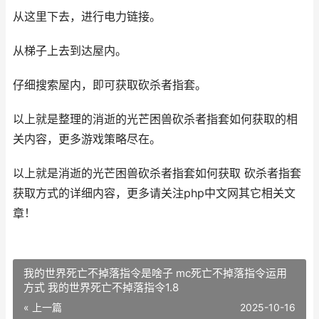
从这里下去，进行电力链接。
从梯子上去到达屋内。
仔细搜索屋内，即可获取砍杀者指套。
​​​​​​​​​​​​​​​​​​​​​​​​​​​​​​​​​​​​​​​​​​​​​​​​​​​​​​​​​​​​​​​​​​​​​​​​​​​​​​​​​​​​​​​​​​​​​​​​​​​​​​​​​​​​​​​​​​​​​​​​​​​​​​​​​​​​​​​​​​​​​​​​​​​​​​​​​​​​​​​​​​​​​​​​​​​​​​​​​​​​​​​​​​​​​​​​​​​​​​​​​​​​​​​​​​​​​​​​​​​​​​​​​​​​​​​​​​​​​​​​​​​​​​​​​​​​​​​​​​​​​​​​​​​​​​​​​​​​​​​​​​​​​​​​​​​​​​​​​​​​​​​​​​​​​​​​​​​​​​​​​​​​​​​​​​​​​​​​​​​​​​​​​​​​​​​​​​​​​​​​​​​​​​​​​​​​​​​​​​​​​​​​​​以上就是整理的消逝的光芒困兽砍杀者指套如何获取的相
关内容，更多游戏策略尽在。​​​​​​​​​​​​​​​​​​​​​​​​​​​​​​​​​​​​​​​​​​​​​​​​​​​​
以上就是消逝的光芒困兽砍杀者指套如何获取 砍杀者指套
获取方式的详细内容，更多请关注php中文网其它相关文
章！
我的世界死亡不掉落指令是啥子 mc死亡不掉落指令运用
方式 我的世界死亡不掉落指令1.8
« 上一篇
2025-10-16