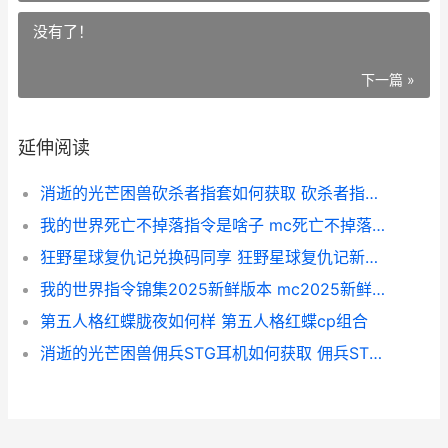
没有了！
下一篇 »
延伸阅读
消逝的光芒困兽砍杀者指套如何获取 砍杀者指套获取方式 消逝的光芒困兽配置要求
我的世界死亡不掉落指令是啥子 mc死亡不掉落指令运用方式 我的世界死亡不掉落指令1.8
狂野星球复仇记兑换码同享 狂野星球复仇记新鲜2025兑换码锦集 狂野星球复仇记君子报仇攻略
我的世界指令锦集2025新鲜版本 mc2025新鲜作弊指令集合 我的世界指令大全加经验
第五人格红蝶胧夜如何样 第五人格红蝶cp组合
消逝的光芒困兽佣兵STG耳机如何获取 佣兵STG耳机获取方式 消逝的光芒困兽露西杀不杀