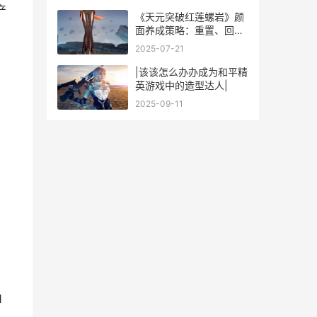
功吗
产
《天元突破红莲螺岩》颜
面养成策略：重置、回
退、拆解系统说明 天元突
2025-07-21
破红莲螺岩百度百科
|该该怎么办办成为和平精
英游戏中的造型达人|
2025-09-11
。
1