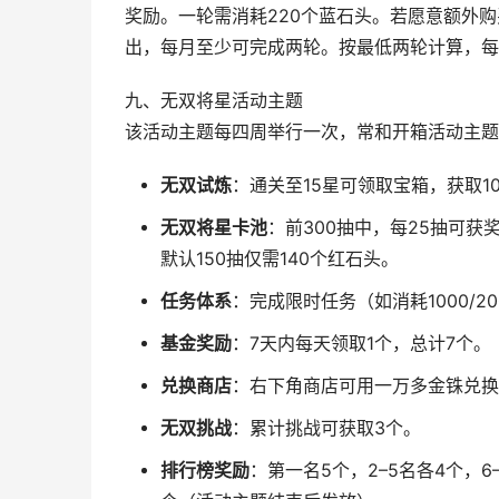
奖励。一轮需消耗220个蓝石头。若愿意额外购
出，每月至少可完成两轮。按最低两轮计算，每
九、无双将星活动主题
该活动主题每四周举行一次，常和开箱活动主题
无双试炼
：通关至15星可领取宝箱，获取1
无双将星卡池
：前300抽中，每25抽可获
默认150抽仅需140个红石头。
任务体系
：完成限时任务（如消耗1000/20
基金奖励
：7天内每天领取1个，总计7个。
兑换商店
：右下角商店可用一万多金铢兑换
无双挑战
：累计挑战可获取3个。
排行榜奖励
：第一名5个，2–5名各4个，6