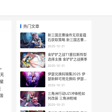
热门文章
新三国志曹操传无双星蕴
石获取策略 新三国志曹操
传同仇敌忾怎么过
2025-10-21
金铲铲之战T1塞拉斯阵型
选择主推 金铲铲之战赛季
2025-10-21
。
伊瑟兑换码锦集2025 伊
无
瑟新鲜可用兑换码 伊瑟拉
星
多久获得
2025-10-21
天
三角洲行动UZI冲锋枪如
国
何改装 三角洲枪械
2025-10-21