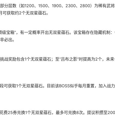
分层数（如1200、1500、1900、2300、2800）为稀有武将
月可获取约2个无双星蕴石。
极·顶级宝箱”，有一定概率开出无双星蕴石。该宝箱存在隐藏机制：
非必出。
续挑战奖励包含1个无双星蕴石；至“吕布之影”时提高为2个，未来
阶段可获取1个无双星蕴石。目前该BOSS似乎每月重置，加入战
花费25券兑换1个无双星蕴石，最多可兑换8次。提议积攒至200