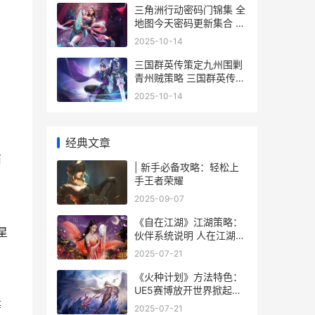
三角洲行动密码门锦集 全
地图今天密码更新集合 三
角洲行动密码对照表
2025-10-14
三国群英传策定九州围剿
青州贼策略 三国群英传策
定九州下载人数
2025-10-14
经典文章
商
| 新手必备攻略：轻松上
手王者荣耀
2025-09-07
《自在江湖》江湖策略：
星
伙伴系统说明 人在江湖不
由自主是什么意思
2025-07-21
《火种计划》方法特色：
UE5赛博放开世界掀起自
由掠夺风暴 火种计划能成
等
2025-07-21