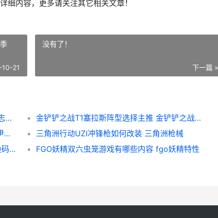
详细内容，更多请关注其它相关文章！
赛季
没有了！
-10-21
下一篇 
新三国志曹操传无双星蕴石获取策略 新三国志曹操传同仇敌忾怎么过
金铲铲之战T1塞拉斯阵型选择主推 金铲铲之战赛季
伊瑟兑换码锦集2025 伊瑟新鲜可用兑换码 伊瑟拉多久获得
三角洲行动UZI冲锋枪如何改装 三角洲枪械
青岚物语兑换码同享 青岚物语新鲜2025兑换码锦集 青岚物语兑换码使用方法
FGO妖精双六虫笼游戏有哪些内容 fgo妖精特性