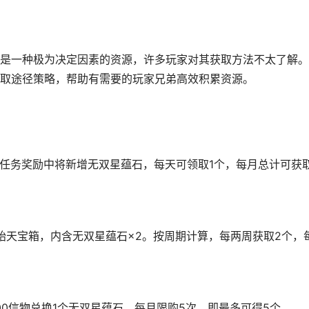
是一种极为决定因素的资源，许多玩家对其获取方法不太了解。
取途径策略，帮助有需要的玩家兄弟高效积累资源。
常任务奖励中将新增无双星蕴石，每天可领取1个，每月总计可获
开始天宝箱，内含无双星蕴石×2。按周期计算，每两周获取2个，
00信物兑换1个无双星蕴石，每月限购5次，即最多可得5个。