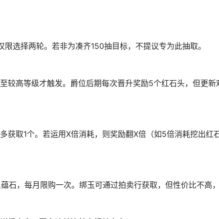
仅限选择两轮。若非为凑齐150抽目标，不提议专为此抽取。
至较高等级才触发。爵位后期每次晋升奖励5个红石头，但更新
多获取1个。若运用X倍消耗，则奖励翻X倍（如5倍消耗挖出红
双星蕴石，每月限购一次。绑玉可通过拍卖行获取，但性价比不高