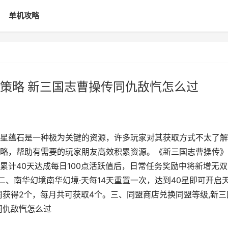
单机攻略
策略 新三国志曹操传同仇敌忾怎么过
星蕴石是一种极为关键的资源，许多玩家对其获取方式不太了解
略，帮助有需要的玩家朋友高效积累资源。《新三国志曹操传》
累计40天达成每日100点活跃值后，日常任务奖励中将新增无双
二、南华幻境南华幻境·天每14天重置一次，达到40星即可开启
周获得2个，每月共可获取4个。三、同盟商店兑换同盟等级,新三
同仇敌忾怎么过