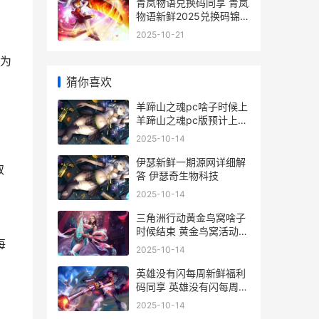
青岚物语兑换码同享 青岚
物语新鲜2025兑换码锦集
青岚物语兑换码使用方法
2025-10-21
为
猜你喜欢
羊蹄山之魂pc啥子时候上
羊蹄山之魂pc版预计上线
时间 羊蹄山是活火山吗
2025-10-14
伊瑟新鲜一期源网详细解
取
答 伊瑟奇生物科技
2025-10-14
三角洲行动黄金鸟窝啥子
时候结束 黄金鸟窝活动主
每
题结束时间概括 三角洲行
2025-10-14
动黄金鸟窝协议箱
英雄没有闪每周新鲜福利
码同享 英雄没有闪每周礼
包
2025-10-14