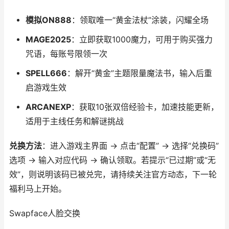
模拟ON888
：领取唯一“黄金法杖”涂装，闪耀全场
MAGE2025
：立即获取1000魔力，可用于购买强力
咒语，每账号限领一次
SPELL666
：解开“黄金”主题限量魔法书，输入后重
启游戏生效
ARCANEXP
：获取10张双倍经验卡，加速技能更新，
适用于主线任务和解谜挑战
兑换方法
：进入游戏主界面 → 点击“配置” → 选择“兑换码”
选项 → 输入对应代码 → 确认领取。若提示“已过期”或“无
效”，则说明该码已被兑完，请持续关注官方动态，下一轮
福利马上开始。
Swapface人脸交换