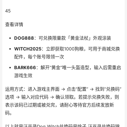
45
查看详情
DOG888
：可兑换限量款「黄金法杖」外观涂装
WITCH2025
：立即获取1000狗粮，可用于商城兑换
配件，每个账号限领一次
BARK666
：解开“黄金”唯一头盔造型，输入后需重启
游戏生效
运用方式：进入游戏主界面 → 点击“配置” → 找到“兑换码”
选项 → 输入对应代码 → 确认领取。若提示兑换失败，则
表示该码已过期或被兑完，请耐心等待官方后续发放新
码。
以上就是汪巫录Dog Witch兑换码是啥子 汪巫录兑换码锦