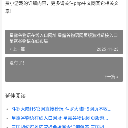
费小游戏的详细内容，更多请关注php中文网其它相关文
章！
星露谷物语在线入口网址 星露谷物语网页版游戏链接入口
星露谷物语在线布局
« 上一篇
2025-11-23
没有了！
下一篇 »
延伸阅读
斗罗大陆H5官网直接秒玩 斗罗大陆H5网页不收费小游戏 斗罗大陆h5官网新武魂
星露谷物语在线入口网址 星露谷物语网页版游戏链接入口 星露谷物语在线布局
三国战纪群雄阵营橙色援军令详细解答 三国战纪群雄攻略