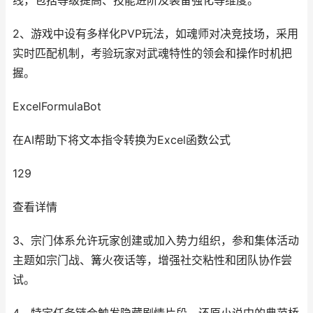
线，包括等级提高、技能进阶及装备强化等维度。
2、游戏中设有多样化PVP玩法，如魂师对决竞技场，采用
实时匹配机制，考验玩家对武魂特性的领会和操作时机把
握。
ExcelFormulaBot
在AI帮助下将文本指令转换为Excel函数公式
129
查看详情
3、宗门体系允许玩家创建或加入势力组织，参和集体活动
主题如宗门战、篝火夜话等，增强社交粘性和团队协作尝
试。