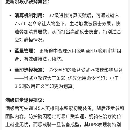
更新阶段小诀窍集合：
清算机制利用：
32级进修清算天赋后，可通过输入
/sit
宏命令让人物坐下，主动触发被暴击效果，快
速叠加清算层数，从而打出高额反击伤害，特别适合
应对群怪情况。
蓝量管理：
更新途中合理运用聪明圣印+聪明审判组
合，有效维持法力续航。
圣印选择标准：
命令圣印的收益受武器攻速影响显著
——当武器攻速大于3.5时优先运用命令圣印；小于
3.5则改用正义圣印更为划算。
满级进步途径提议：
满级后可先通过5人英雄副本积累初期装备，随后逐步参和
团队内容。防护骑因稳定可靠广受欢迎，奶骑在治疗岗位
上就业无忧，而惩戒骑一旦装备成型，其DPS表现将特别