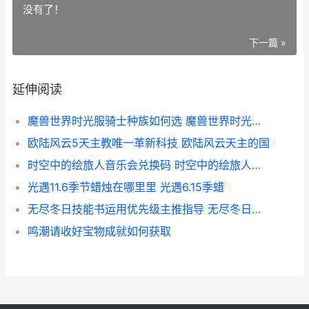
没有了！
下一篇 »
延伸阅读
魔兽世界时光服骑士种族如何选 魔兽世界时光服怎么下载
欧陆风云5天主教唯一革新科技 欧陆风云天主的国
时空中的绘旅人音乐会兑换码 时空中的绘旅人兑换码
光遇11.6季节蜡烛在哪里里 光遇6.15季蜡
无尽冬日技能书运用优先级主推指导 无尽冬日技能书升到5
鸣潮请收好宝物成就如何获取