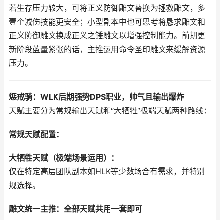
若生存压力较大，可将正义防御雕文替换为拯救雕文，多
壹个减伤技能更安全；小型副本中也可思考将恳求雕文和
正义防御雕文换成正义之锤雕文以增强控制能力。前期更
新阶段蓝量紧张的话，主推运用命令圣印雕文来缓解资源
压力。
惩戒骑：WLK后期强势DPS职业，帅气且输出爆炸
天赋主要分为常规输出天赋和“大牺牲”极端天赋两种路线：
常规天赋配置：
大牺牲天赋（极端场景运用）：
仅在特定高层团队副本如HLK等少数场合有需求，并特别
规选择。
雕文统一主推：全部天赋共用一套即可