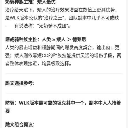
奶骑种族主推：矮人最优
治疗给天赋下，矮人的治疗效果增益在数值上更具优势，
是WLK版本公认的“治疗之王”，团队副本中几乎不可或缺
——有说法称：“无奶骑不成团”。
惩戒骑种族主推：人类 ≥ 矮人 ＞ 德莱尼
人类的暴击增益和翅膀期间的爆发高度契合，输出窗口更
强；矮人则依靠短CD的种族技能提供灵活的增伤手段，两
者整体表现接近，均属极致选择。
雕文选择参考：
防骑：WLK版本最可靠的坦克其中一个，副本中人人抢着
要
雕文组合提议：